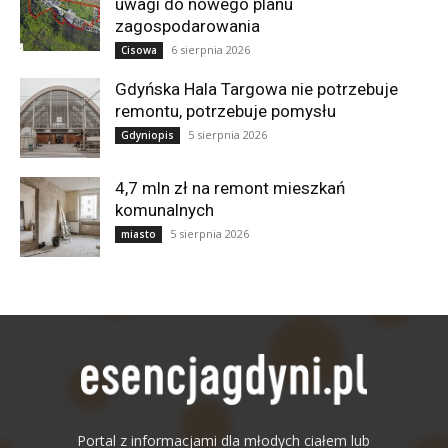
uwagi do nowego planu
zagospodarowania
6 sierpnia 2026
Cisowa
Gdyńska Hala Targowa nie potrzebuje
remontu, potrzebuje pomysłu
5 sierpnia 2026
Gdyniopis
4,7 mln zł na remont mieszkań
komunalnych
5 sierpnia 2026
miasto
Portal z informacjami dla młodych ciałem lub