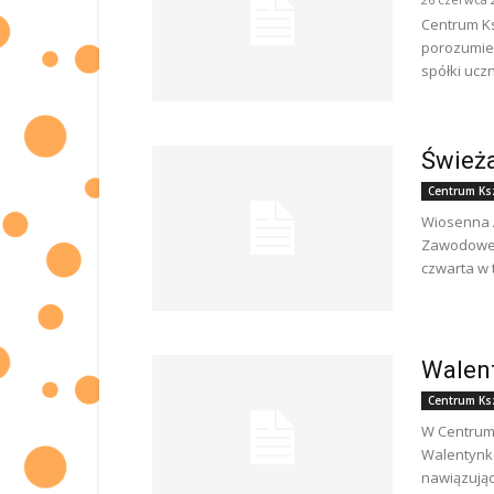
Centrum Ks
porozumien
spółki ucz
Świeża
Centrum Ks
Wiosenna 
Zawodowego
czwarta w 
Walent
Centrum Ks
W Centrum 
Walentynko
nawiązujący