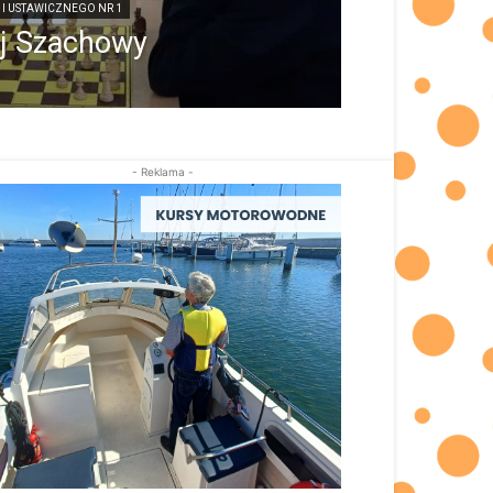
I USTAWICZNEGO NR 1
ej Szachowy
- Reklama -