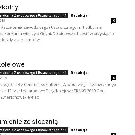
zkolny
Redakcja
-
ztałcenia Zawodowego i Ustawicznego nr 1
2019
0
Kształcenia Zawodowego i Ustawicznego nr 1 odbył się
ap konkursu wiedzy o Gdyni. Do pierwszych testów przystąpiło
, każdy z uczestników...
kolejowe
Redakcja
-
ztałcenia Zawodowego i Ustawicznego nr 1
 2019
0
klasy 3 CTB z Centrum Kształcenia Zawodowego i Ustawicznego
dzili 13. Międzynarodowe Targi Kolejowe TRAKO 2019. Pod
. Zwierzchowskiej-Pac...
mienie ze stocznią
Redakcja
-
ztałcenia Zawodowego i Ustawicznego nr 1
2019