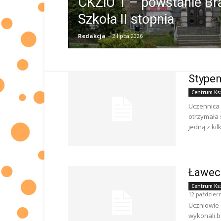
CKZiU 1 – powstanie B
Szkoła II stopnia
Redakcja
-
2 lipca 2026
Stypen
Centrum Ks
Uczennica
otrzymała 
jedną z kil
Ławecz
Centrum Ks
12 październ
Uczniowie 
wykonali b