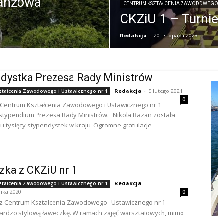
ranżowa
CENTRUM KSZTAŁCENIA ZAWODOWEGO 
CKZiU 1 – Turni
Redakcja
-
20 listopada 2023
dystka Prezesa Rady Ministrów
Redakcja
-
5 lutego 2021
ztałcenia Zawodowego i Ustawicznego nr 1
0
 Centrum Kształcenia Zawodowego i Ustawicznego nr 1
stypendium Prezesa Rady Ministrów. Nikola Bazan została
ku tysięcy stypendystek w kraju! Ogromne gratulacje...
ka z CKZiU nr 1
Redakcja
-
ztałcenia Zawodowego i Ustawicznego nr 1
ika 2020
0
z Centrum Kształcenia Zawodowego i Ustawicznego nr 1
ardzo stylową ławeczkę. W ramach zajęć warsztatowych, mimo