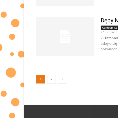
Dęby N
Centrum Ks
27 listopada
23 listopa
odbyło się
poświęcono
1
2