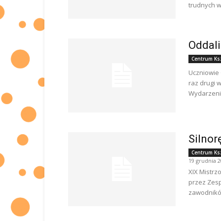
trudnych w
Oddali
Centrum Ks
Uczniowie 
raz drugi 
Wydarzenie
Silnor
Centrum Ks
19 grudnia 
XIX Mistrz
przez Zesp
zawodników