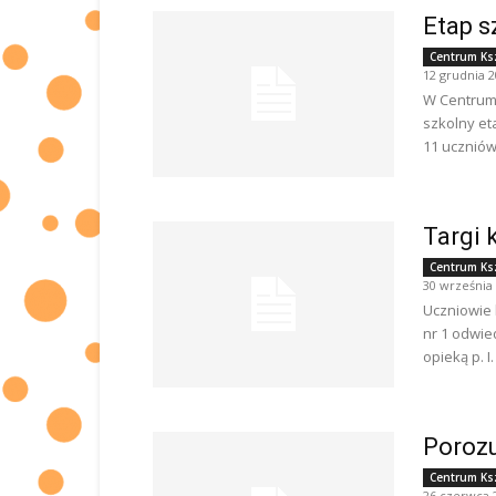
Etap s
Centrum Ks
12 grudnia 
W Centrum 
szkolny et
11 uczniów
Targi 
Centrum Ks
30 września
Uczniowie 
nr 1 odwie
opieką p. I
Porozu
Centrum Ks
26 czerwca 