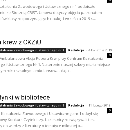
0
ztałcenia Zawodowego i Ustawicznego nr 1 podpisało
ie ze Stocznią CRIST. Umowa dotyczy objęcia patronatem
niów klasy rozpoczynających naukę 1 września 2019 r....
 krew z CKZiU
Redakcja
-
4 kwietnia 2019
ztałcenia Zawodowego i Ustawicznego nr 1
0
Ambulansowa Akcja Poboru Krwi przy Centrum Kształcenia
 i Ustawicznego Nr 1. Na terenie naszej szkoły miała miejsce
tym roku szkolnym ambulansowa akcja...
ynki w bibliotece
Redakcja
-
11 lutego 2019
ztałcenia Zawodowego i Ustawicznego nr 1
0
Kształcenia Zawodowego i Ustawicznego nr 1 odbył się
wy Konkurs Czytelniczy. Uczestnicy rozwiązywali test
 do wiedzy z literatury o tematyce miłosnej a...