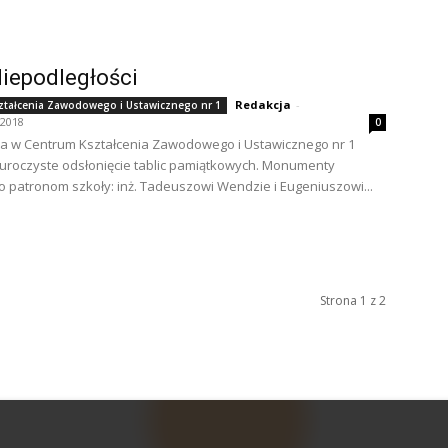
iepodległości
Redakcja
-
ztałcenia Zawodowego i Ustawicznego nr 1
 2018
0
da w Centrum Kształcenia Zawodowego i Ustawicznego nr 1
 uroczyste odsłonięcie tablic pamiątkowych. Monumenty
 patronom szkoły: inż. Tadeuszowi Wendzie i Eugeniuszowi...
Strona 1 z 2