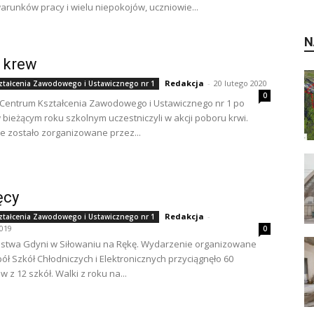
arunków pracy i wielu niepokojów, uczniowie...
N
 krew
Redakcja
-
20 lutego 2020
ztałcenia Zawodowego i Ustawicznego nr 1
0
Centrum Kształcenia Zawodowego i Ustawicznego nr 1 po
w bieżącym roku szkolnym uczestniczyli w akcji poboru krwi.
 zostało zorganizowane przez...
ęcy
Redakcja
-
ztałcenia Zawodowego i Ustawicznego nr 1
2019
0
ostwa Gdyni w Siłowaniu na Rękę. Wydarzenie organizowane
ół Szkół Chłodniczych i Elektronicznych przyciągnęło 60
 z 12 szkół. Walki z roku na...