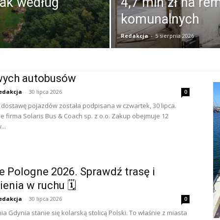
nak według
4,7 mln zł na re
komunalnych
Redakcja
-
5 sierpnia 2026
wych autobusów
edakcja
-
30 lipca 2026
0
ostawę pojazdów została podpisana w czwartek, 30 lipca.
je firma Solaris Bus & Coach sp. z o.o. Zakup obejmuje 12
..
e Pologne 2026. Sprawdź trasę i
ienia w ruchu 🗓
edakcja
-
30 lipca 2026
0
nia Gdynia stanie się kolarską stolicą Polski. To właśnie z miasta