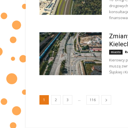
drogowych 
konsultacj
finansowan
Zmiany
Kielec
R
miasto
Kierowcy p
muszą zwr
Śląskiej i
...
1
2
3
116