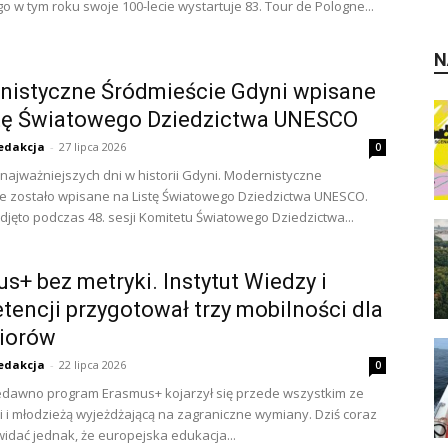
go w tym roku swoje 100-lecie wystartuje 83. Tour de Pologne...
N
nistyczne Śródmieście Gdyni wpisane
stę Światowego Dziedzictwa UNESCO
edakcja
-
27 lipca 2026
0
 najważniejszych dni w historii Gdyni. Modernistyczne
e zostało wpisane na Listę Światowego Dziedzictwa UNESCO.
djęto podczas 48. sesji Komitetu Światowego Dziedzictwa...
s+ bez metryki. Instytut Wiedzy i
encji przygotował trzy mobilności dla
niorów
edakcja
-
22 lipca 2026
0
edawno program Erasmus+ kojarzył się przede wszystkim ze
 i młodzieżą wyjeżdżającą na zagraniczne wymiany. Dziś coraz
widać jednak, że europejska edukacja...