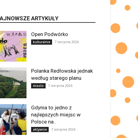
AJNOWSZE ARTYKUŁY
Open Podwórko
7 sierpnia 2026
kulturalnie
Polanka Redłowska jednak
według starego planu
7 sierpnia 2026
miasto
Gdynia to jedno z
najlepszych miejsc w
Polsce na..
7 sierpnia 2026
aktywnie