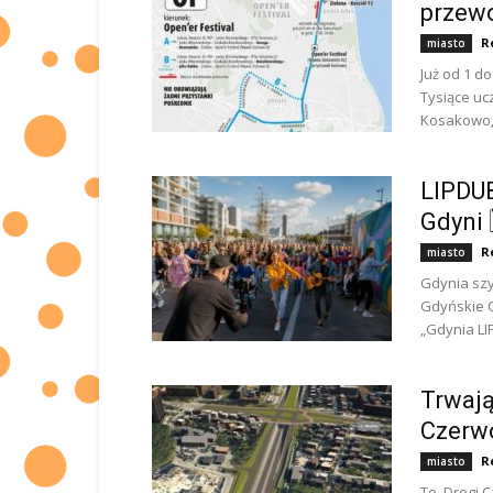
przewo
R
miasto
Już od 1 do
Tysiące uc
Kosakowo, 
LIPDUB
Gdyni 
R
miasto
Gdynia szy
Gdyńskie 
„Gdynia LI
Trwają
Czerw
R
miasto
To Drogi C