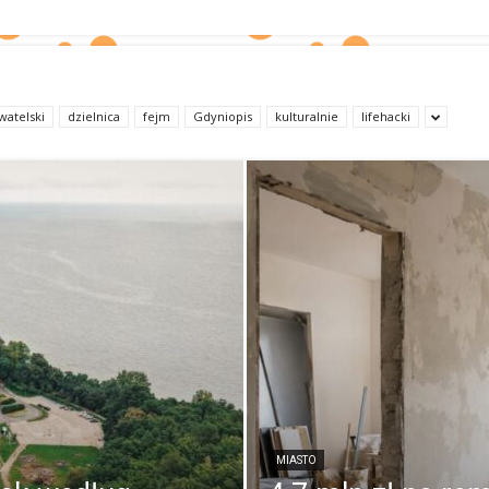
watelski
dzielnica
fejm
Gdyniopis
kulturalnie
lifehacki
MIASTO