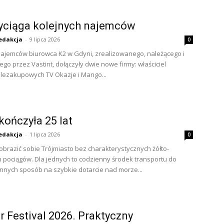
yciąga kolejnych najemców
edakcja
-
9 lipca 2026
0
ajemców biurowca K2 w Gdyni, zrealizowanego, należącego i
go przez Vastint, dołączyły dwie nowe firmy: właściciel
lezakupowych TV Okazje i Mango...
ończyła 25 lat
edakcja
-
1 lipca 2026
0
brazić sobie Trójmiasto bez charakterystycznych żółto-
h pociągów. Dla jednych to codzienny środek transportu do
 innych sposób na szybkie dotarcie nad morze...
r Festival 2026. Praktyczny