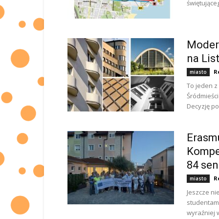
świętujące
Moder
na Li
R
miasto
To jeden z
Śródmieści
Decyzję po
Erasmu
Kompet
84 se
R
miasto
Jeszcze ni
studentami
wyraźniej 