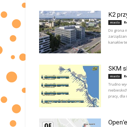
K2 prz
R
miasto
Do grona n
zarządzane
kanałów te
SKM sk
R
miasto
Trudno wyo
niebieskic
pracy, dla
Open’e