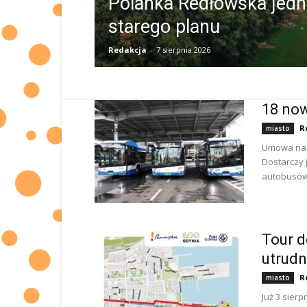
Polanka Redłowska jed
starego planu
Redakcja
-
7 sierpnia 2026
18 no
R
miasto
Umowa na d
Dostarczy 
autobusów.
Tour d
utrudn
R
miasto
Już 3 sierp