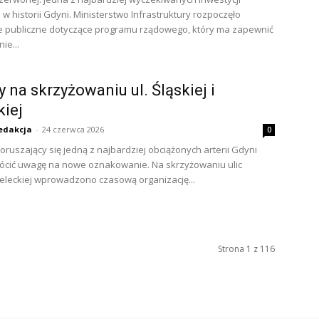
w historii Gdyni. Ministerstwo Infrastruktury rozpoczęło
e publiczne dotyczące programu rządowego, który ma zapewnić
ie...
 na skrzyżowaniu ul. Śląskiej i
kiej
edakcja
-
24 czerwca 2026
0
oruszający się jedną z najbardziej obciążonych arterii Gdyni
ócić uwagę na nowe oznakowanie. Na skrzyżowaniu ulic
 Kieleckiej wprowadzono czasową organizację...
Strona 1 z 116