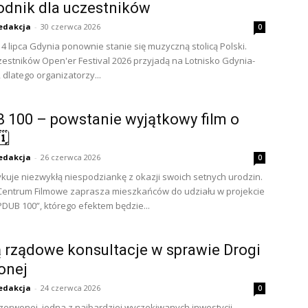
dnik dla uczestników
edakcja
-
30 czerwca 2026
0
 4 lipca Gdynia ponownie stanie się muzyczną stolicą Polski.
zestników Open'er Festival 2026 przyjadą na Lotnisko Gdynia-
dlatego organizatorzy...
 100 – powstanie wyjątkowy film o
🗓
edakcja
-
26 czerwca 2026
0
kuje niezwykłą niespodziankę z okazji swoich setnych urodzin.
Centrum Filmowe zaprasza mieszkańców do udziału w projekcie
PDUB 100”, którego efektem będzie...
 rządowe konsultacje w sprawie Drogi
onej
edakcja
-
24 czerwca 2026
0
zerwonej. jedna z najbardziej wyczekiwanych inwestycji