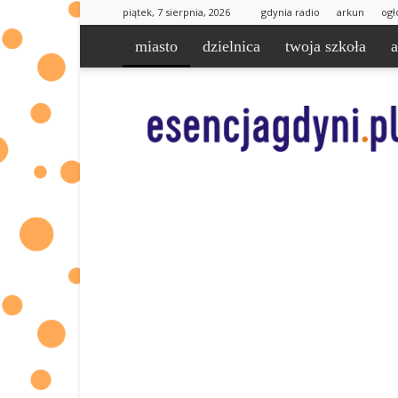
piątek, 7 sierpnia, 2026
gdynia radio
arkun
ogł
miasto
dzielnica
twoja szkoła
esencjaGdyni.pl
|
informacje
od
Was
dla
Was