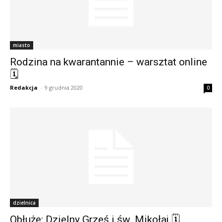
miasto
Rodzina na kwarantannie – warsztat online
🗓
Redakcja
-
9 grudnia 2020
0
dzielnica
Obłuże: Dzielny Grześ i św. Mikołaj 🗓