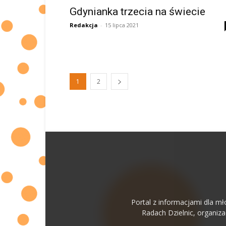
Gdynianka trzecia na świecie
Redakcja
-
15 lipca 2021
1
2
Portal z informacjami dla mł
Radach Dzielnic, organiz