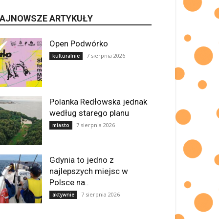
AJNOWSZE ARTYKUŁY
Open Podwórko
7 sierpnia 2026
kulturalnie
Polanka Redłowska jednak
według starego planu
7 sierpnia 2026
miasto
Gdynia to jedno z
najlepszych miejsc w
Polsce na..
7 sierpnia 2026
aktywnie