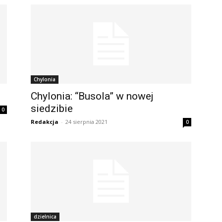
Chylonia
Chylonia: “Busola” w nowej
siedzibie
0
Redakcja
-
24 sierpnia 2021
0
dzielnica