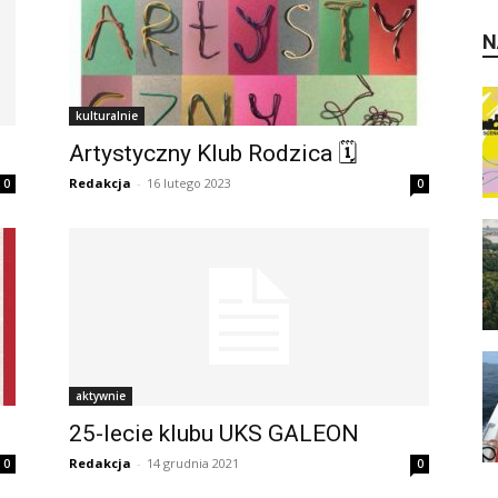
N
kulturalnie
Artystyczny Klub Rodzica 🗓
Redakcja
-
16 lutego 2023
0
0
aktywnie
25-lecie klubu UKS GALEON
Redakcja
-
14 grudnia 2021
0
0