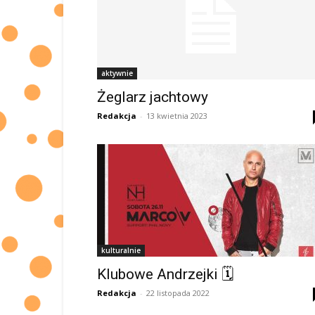
aktywnie
Żeglarz jachtowy
Redakcja
-
13 kwietnia 2023
kulturalnie
Klubowe Andrzejki 🗓
Redakcja
-
22 listopada 2022