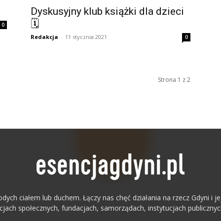
Dyskusyjny klub książki dla dzieci
🗓
0
Redakcja
-
11 stycznia 2021
0
Strona 1 z 2
odych ciałem lub duchem. Łączy nas chęć działania na rzecz Gdyni i
acjach społecznych, fundacjach, samorządach, instytucjach publicznyc