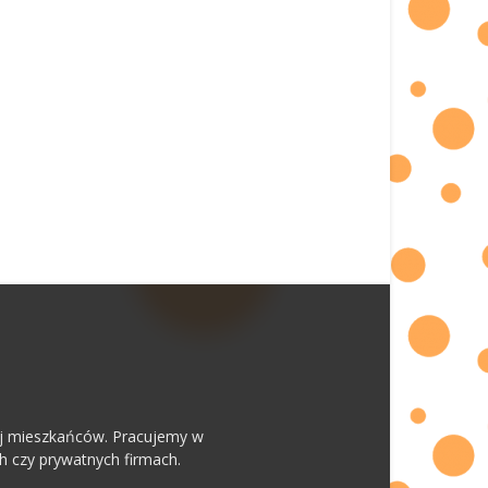
 jej mieszkańców. Pracujemy w
h czy prywatnych firmach.