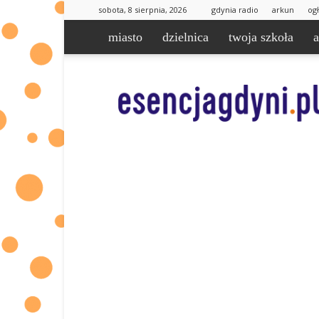
sobota, 8 sierpnia, 2026
gdynia radio
arkun
og
miasto
dzielnica
twoja szkoła
esencjaGdyni.pl
|
informacje
od
Was
dla
Was