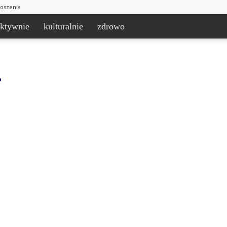
łoszenia
aktywnie
kulturalnie
zdrowo