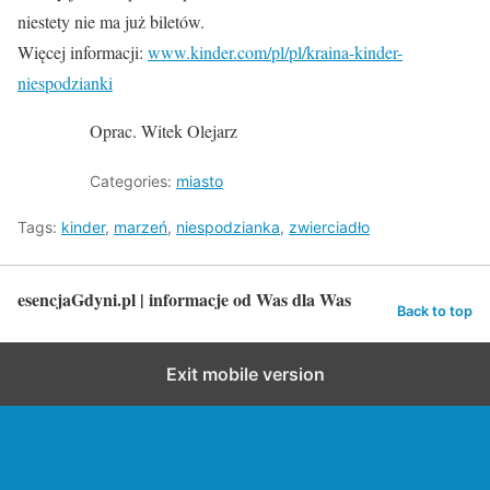
niestety nie ma już biletów.
Więcej informacji:
www.kinder.com/pl/pl/kraina-kinder-
niespodzianki
Oprac. Witek Olejarz
Categories:
miasto
Tags:
kinder
,
marzeń
,
niespodzianka
,
zwierciadło
esencjaGdyni.pl | informacje od Was dla Was
Back to top
Exit mobile version