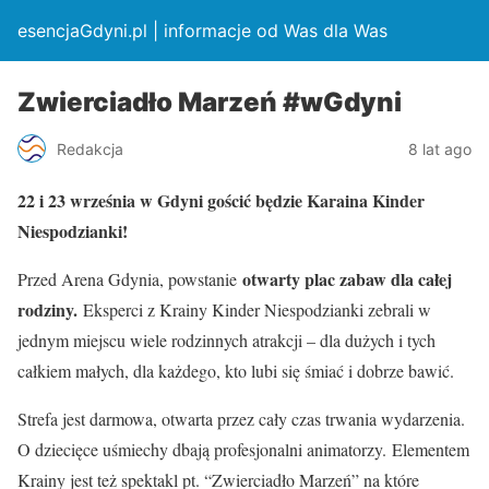
esencjaGdyni.pl | informacje od Was dla Was
Zwierciadło Marzeń #wGdyni
Redakcja
8 lat ago
22 i 23 września w Gdyni gościć będzie Karaina Kinder
Niespodzianki!
otwarty plac zabaw dla całej
Przed Arena Gdynia, powstanie
rodziny.
Eksperci z Krainy Kinder Niespodzianki zebrali w
jednym miejscu wiele rodzinnych atrakcji – dla dużych i tych
całkiem małych, dla każdego, kto lubi się śmiać i dobrze bawić.
Strefa jest darmowa, otwarta przez cały czas trwania wydarzenia.
O dziecięce uśmiechy dbają profesjonalni animatorzy. Elementem
Krainy jest też spektakl pt. “Zwierciadło Marzeń” na które