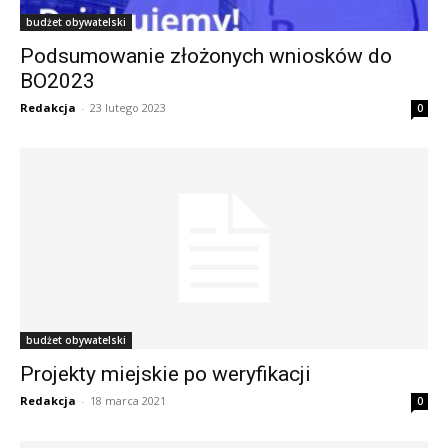
budżet obywatelski
Podsumowanie złożonych wniosków do
BO2023
Redakcja
-
23 lutego 2023
0
budżet obywatelski
Projekty miejskie po weryfikacji
Redakcja
-
18 marca 2021
0