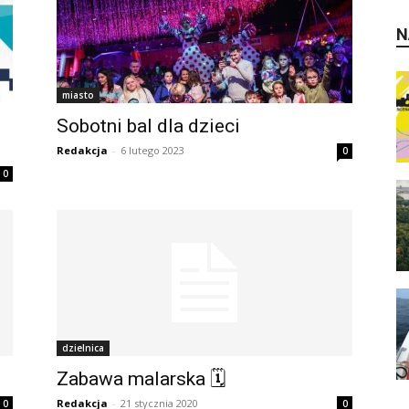
N
miasto
Sobotni bal dla dzieci
Redakcja
-
6 lutego 2023
0
0
dzielnica
Zabawa malarska 🗓
Redakcja
-
21 stycznia 2020
0
0