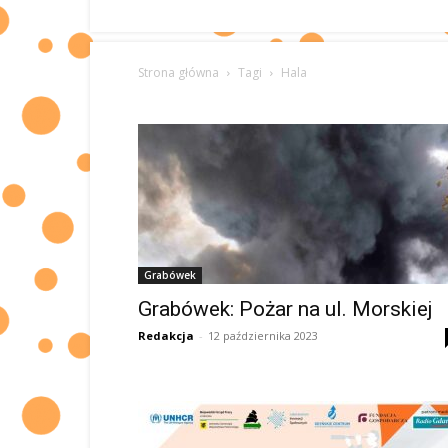
Strona główna
Tagi
Hala
Grabówek
Grabówek: Pożar na ul. Morskiej
Redakcja
-
12 października 2023