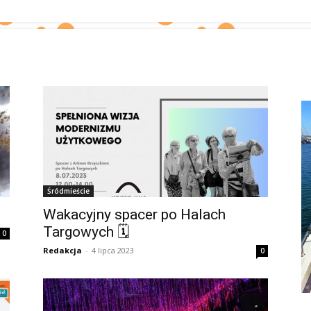
Śródmieście
Wakacyjny spacer po Halach
Targowych 🗓
0
Redakcja
-
4 lipca 2023
0