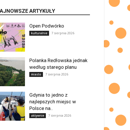
AJNOWSZE ARTYKUŁY
Open Podwórko
7 sierpnia 2026
kulturalnie
Polanka Redłowska jednak
według starego planu
7 sierpnia 2026
miasto
Gdynia to jedno z
najlepszych miejsc w
Polsce na..
7 sierpnia 2026
aktywnie