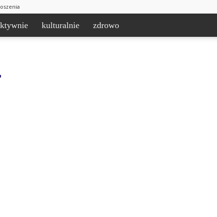
łoszenia
aktywnie
kulturalnie
zdrowo