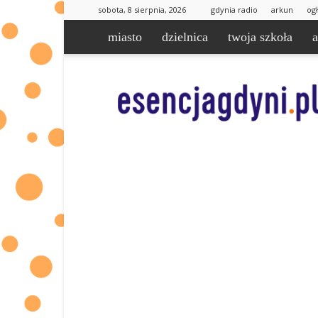
sobota, 8 sierpnia, 2026
gdynia radio
arkun
og
miasto
dzielnica
twoja szkoła
esencjaGdyni.pl
|
informacje
od
Was
dla
Was