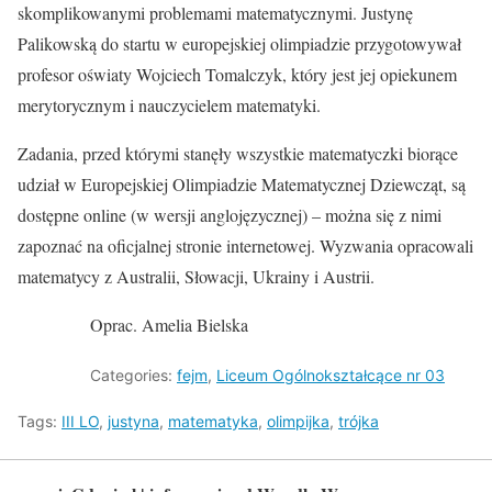
skomplikowanymi problemami matematycznymi. Justynę
Palikowską do startu w europejskiej olimpiadzie przygotowywał
profesor oświaty Wojciech Tomalczyk, który jest jej opiekunem
merytorycznym i nauczycielem matematyki.
Zadania, przed którymi stanęły wszystkie matematyczki biorące
udział w Europejskiej Olimpiadzie Matematycznej Dziewcząt, są
dostępne online (w wersji anglojęzycznej) – można się z nimi
zapoznać na oficjalnej stronie internetowej. Wyzwania opracowali
matematycy z Australii, Słowacji, Ukrainy i Austrii.
Oprac. Amelia Bielska
Categories:
fejm
,
Liceum Ogólnokształcące nr 03
Tags:
III LO
,
justyna
,
matematyka
,
olimpijka
,
trójka