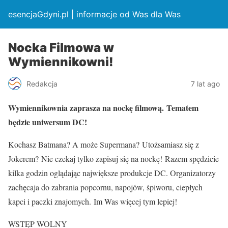
esencjaGdyni.pl | informacje od Was dla Was
Nocka Filmowa w
Wymiennikowni!
Redakcja
7 lat ago
Wymiennikownia zaprasza na nockę filmową. Tematem
będzie uniwersum DC!
Kochasz Batmana? A może Supermana? Utożsamiasz się z
Jokerem? Nie czekaj tylko zapisuj się na nockę! Razem spędzicie
kilka godzin oglądając największe produkcje DC. Organizatorzy
zachęcaja do zabrania popcornu, napojów, śpiworu, ciepłych
kapci i paczki znajomych. Im Was więcej tym lepiej!
WSTĘP WOLNY