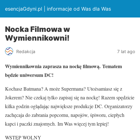
esencjaGdyni.pl | informacje od Was dla Was
Nocka Filmowa w
Wymiennikowni!
Redakcja
7 lat ago
Wymiennikownia zaprasza na nockę filmową. Tematem
będzie uniwersum DC!
Kochasz Batmana? A może Supermana? Utożsamiasz się z
Jokerem? Nie czekaj tylko zapisuj się na nockę! Razem spędzicie
kilka godzin oglądając największe produkcje DC. Organizatorzy
zachęcaja do zabrania popcornu, napojów, śpiworu, ciepłych
kapci i paczki znajomych. Im Was więcej tym lepiej!
WSTĘP WOLNY