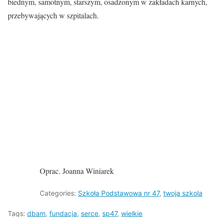
biednym, samotnym, starszym, osadzonym w zakładach karnych,
przebywających w szpitalach.
Oprac. Joanna Winiarek
Categories:
Szkoła Podstawowa nr 47
,
twoja szkola
Tags:
dbam
,
fundacja
,
serce
,
sp47
,
wielkie