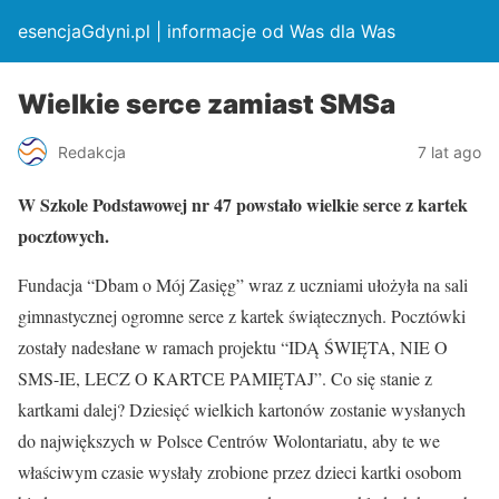
esencjaGdyni.pl | informacje od Was dla Was
Wielkie serce zamiast SMSa
Redakcja
7 lat ago
W Szkole Podstawowej nr 47 powstało wielkie serce z kartek
pocztowych.
Fundacja “Dbam o Mój Zasięg” wraz z uczniami ułożyła na sali
gimnastycznej ogromne serce z kartek świątecznych. Pocztówki
zostały nadesłane w ramach projektu “IDĄ ŚWIĘTA, NIE O
SMS-IE, LECZ O KARTCE PAMIĘTAJ”. Co się stanie z
kartkami dalej? Dziesięć wielkich kartonów zostanie wysłanych
do największych w Polsce Centrów Wolontariatu, aby te we
właściwym czasie wysłały zrobione przez dzieci kartki osobom