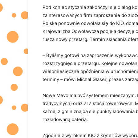
Pod koniec stycznia zakończył się dialog k
zainteresowanych firm zaproszenie do złoż
Polska ponownie odwołała się do KIO, doma
Krajowa Izba Odwoławcza podjęła decyzję o
rusza nowy przetarg. Termin składania ofer
– Byliśmy gotowi na zaproszenie wykonawcó
rozstrzygnięcie przetargu. Kolejne odwołan
wielomiesięczne opóźnienia w uruchomieniu
terminy – mówi Michał Glaser, prezes zar
Nowe Mevo ma być systemem mieszanym. Bę
tradycyjnych) oraz 717 stacji rowerowych.
każdej z gmin znajdą się punkty ładowania 
rozładowaną baterią.
Zgodnie z wyrokiem KIO z kryteriów wybor