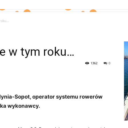
 roku…
ie w tym roku…
1362
0
ynia-Sopot, operator systemu rowerów
zuka wykonawcy.