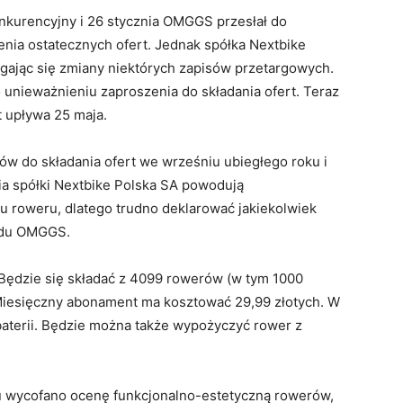
onkurencyjny i 26 stycznia OMGGS przesłał do
enia ostatecznych ofert. Jednak spółka Nextbike
gając się zmiany niektórych zapisów przetargowych.
 unieważnieniu zaproszenia do składania ofert. Teraz
t upływa 25 maja.
w do składania ofert we wrześniu ubiegłego roku i
ia spółki Nextbike Polska SA powodują
 roweru, dlatego trudno deklarować jakiekolwiek
ządu OMGGS.
dzie się składać z 4099 rowerów (w tym 1000
 Miesięczny abonament ma kosztować 29,99 złotych. W
baterii. Będzie można także wypożyczyć rower z
u wycofano ocenę funkcjonalno-estetyczną rowerów,