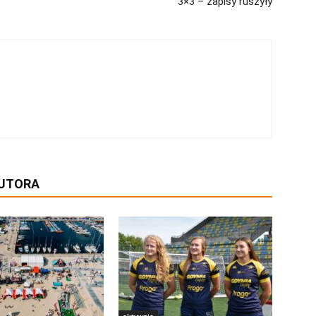
3×3 – zapisy ruszyły
AUTORA