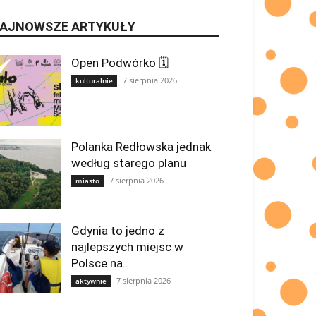
AJNOWSZE ARTYKUŁY
Open Podwórko 🗓
7 sierpnia 2026
kulturalnie
Polanka Redłowska jednak
według starego planu
7 sierpnia 2026
miasto
Gdynia to jedno z
najlepszych miejsc w
Polsce na..
7 sierpnia 2026
aktywnie