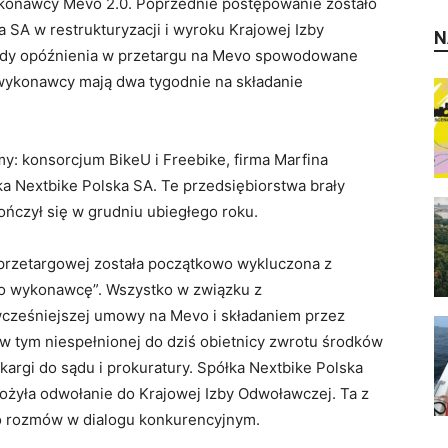
ykonawcy Mevo 2.0. Poprzednie postępowanie zostało
SA w restrukturyzacji i wyroku Krajowej Izby
N
 gdy opóźnienia w przetargu na Mevo spowodowane
 wykonawcy mają dwa tygodnie na składanie
my: konsorcjum BikeU i Freebike, firma Marfina
a Nextbike Polska SA. Te przedsiębiorstwa brały
ończył się w grudniu ubiegłego roku.
 przetargowej została początkowo wykluczona z
o wykonawcę”. Wszystko w związku z
wcześniejszej umowy na Mevo i składaniem przez
, w tym niespełnionej do dziś obietnicy zwrotu środków
argi do sądu i prokuratury. Spółka Nextbike Polska
złożyła odwołanie do Krajowej Izby Odwoławczej. Ta z
do rozmów w dialogu konkurencyjnym.