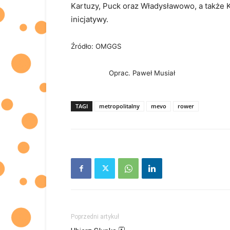
Kartuzy, Puck oraz Władysławowo, a także 
inicjatywy.
Źródło: OMGGS
Oprac. Paweł Musiał
TAGI
metropolitalny
mevo
rower
Poprzedni artykuł