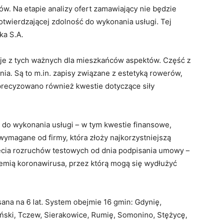
ów. Na etapie analizy ofert zamawiający nie będzie
twierdzającej zdolność do wykonania usługi. Tej
ka S.A.
je z tych ważnych dla mieszkańców aspektów. Część z
a. Są to m.in. zapisy związane z estetyką rowerów,
oprecyzowano również kwestie dotyczące siły
 do wykonania usługi – w tym kwestie finansowe,
ymagane od firmy, która złoży najkorzystniejszą
ęcia rozruchów testowych od dnia podpisania umowy –
demią koronawirusa, przez którą mogą się wydłużyć
a na 6 lat. System obejmie 16 gmin: Gdynię,
ski, Tczew, Sierakowice, Rumię, Somonino, Stężycę,