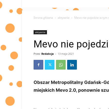
Strona główna
aktywnie
Mevo nie pojedzie w tym
aktywnie
Mevo nie pojedz
Przez
Redakcja
-
13 maja 2021
Obszar Metropolitalny Gdańsk-Gd
miejskich Mevo 2.0, ponownie s