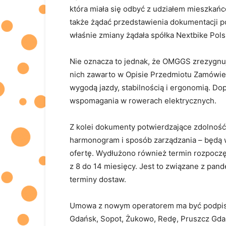
która miała się odbyć z udziałem mieszkańc
także żądać przedstawienia dokumentacji po
właśnie zmiany żądała spółka Nextbike Pols
Nie oznacza to jednak, że OMGGS zrezygnu
nich zawarto w Opisie Przedmiotu Zamówieni
wygodą jazdy, stabilnością i ergonomią. D
wspomagania w rowerach elektrycznych.
Z kolei dokumenty potwierdzające zdolność
harmonogram i sposób zarządzania – będą w
ofertę. Wydłużono również termin rozpocz
z 8 do 14 miesięcy. Jest to związane z pan
terminy dostaw.
Umowa z nowym operatorem ma być podpisan
Gdańsk, Sopot, Żukowo, Redę, Pruszcz Gdań