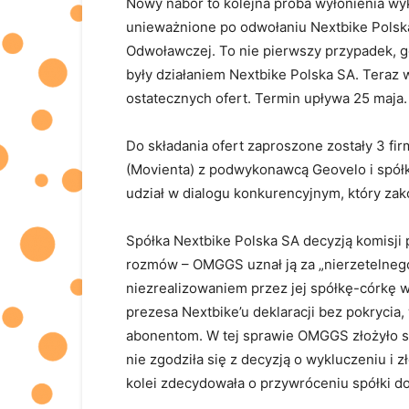
Nowy nabór to kolejna próba wyłonienia w
unieważnione po odwołaniu Nextbike Polska 
Odwoławczej. To nie pierwszy przypadek,
były działaniem Nextbike Polska SA. Teraz
ostatecznych ofert. Termin upływa 25 maja.
Do składania ofert zaproszone zostały 3 fir
(Movienta) z podwykonawcą Geovelo i spółk
udział w dialogu konkurencyjnym, który zak
Spółka Nextbike Polska SA decyzją komisji
rozmów – OMGGS uznał ją za „nierzetelneg
niezrealizowaniem przez jej spółkę-córkę 
prezesa Nextbike’u deklaracji bez pokrycia
abonentom. W tej sprawie OMGGS złożyło sk
nie zgodziła się z decyzją o wykluczeniu i 
kolei zdecydowała o przywróceniu spółki 