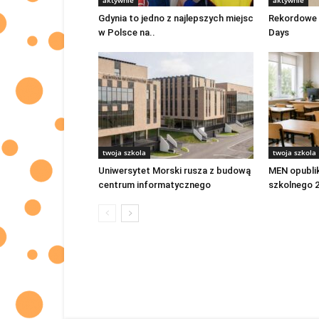
aktywnie
aktywnie
Gdynia to jedno z najlepszych miejsc
Rekordowe 
w Polsce na..
Days
twoja szkola
twoja szkola
Uniwersytet Morski rusza z budową
MEN opubli
centrum informatycznego
szkolnego 