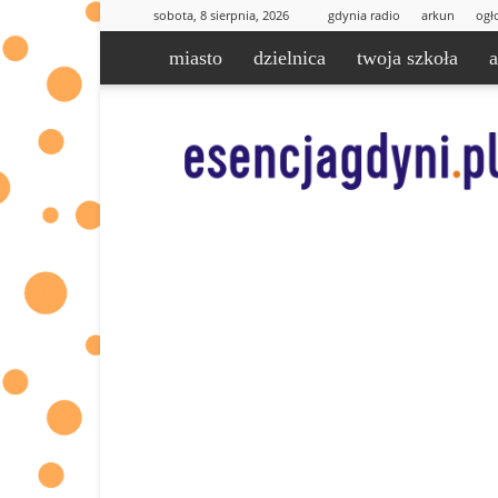
sobota, 8 sierpnia, 2026
gdynia radio
arkun
ogł
miasto
dzielnica
twoja szkoła
esencjaGdyni.pl
|
informacje
od
Was
dla
Was