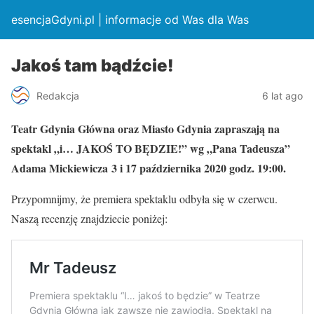
esencjaGdyni.pl | informacje od Was dla Was
Jakoś tam bądźcie!
Redakcja
6 lat ago
Teatr Gdynia Główna oraz Miasto Gdynia zapraszają na
spektakl „i… JAKOŚ TO BĘDZIE!” wg „Pana Tadeusza”
Adama Mickiewicza 3 i 17 października 2020 godz. 19:00.
Przypomnijmy, że premiera spektaklu odbyła się w czerwcu.
Naszą recenzję znajdziecie poniżej: