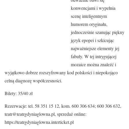
konwencjami i wypełnia
scenę inteligentnym
humorem oryginału,
jednocześnie szanując piękny
język epopei i szkicując
najważniejsze elementy jej
fabuły. W tej intrygującej
mozaice można znaleźć i
wyjątkowo dobrze rozszyfrowany kod polskości i niepokojąco
celną diagnozę współczesności.
Bilety: 35/40 zł
Rezerwacje: tel. 58 351 15 12, kom. 600 306 634; 600 306 632,
teatr@teatrgdyniaglowna.pl, sprzedaż online:
https://teatrgdyniaglowna.interticket.pl