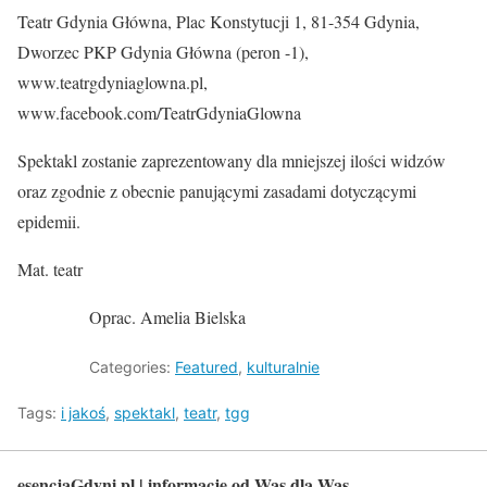
Teatr Gdynia Główna, Plac Konstytucji 1, 81-354 Gdynia,
Dworzec PKP Gdynia Główna (peron -1),
www.teatrgdyniaglowna.pl,
www.facebook.com/TeatrGdyniaGlowna
Spektakl zostanie zaprezentowany dla mniejszej ilości widzów
oraz zgodnie z obecnie panującymi zasadami dotyczącymi
epidemii.
Mat. teatr
Oprac. Amelia Bielska
Categories:
Featured
,
kulturalnie
Tags:
i jakoś
,
spektakl
,
teatr
,
tgg
esencjaGdyni.pl | informacje od Was dla Was