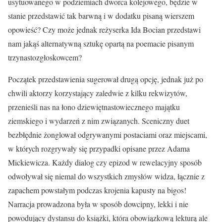
usytuowanego w podziemiach dworca kolejowego, będzie w
stanie przedstawić tak barwną i w dodatku pisaną wierszem
opowieść? Czy może jednak reżyserka Ida Bocian przedstawi
nam jakąś alternatywną sztukę opartą na poemacie pisanym
trzynastozgłoskowcem?
Początek przedstawienia sugerował drugą opcję, jednak już po
chwili aktorzy korzystający zaledwie z kilku rekwizytów,
przenieśli nas na łono dziewiętnastowiecznego majątku
ziemskiego i wydarzeń z nim związanych. Sceniczny duet
bezbłędnie żonglował odgrywanymi postaciami oraz miejscami,
w których rozgrywały się przypadki opisane przez Adama
Mickiewicza. Każdy dialog czy epizod w rewelacyjny sposób
odwoływał się niemal do wszystkich zmysłów widza, łącznie z
zapachem powstałym podczas krojenia kapusty na bigos!
Narracja prowadzona była w sposób dowcipny, lekki i nie
powodujący dystansu do książki, która obowiązkową lekturą ale