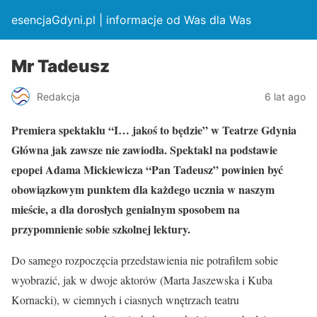
esencjaGdyni.pl | informacje od Was dla Was
Mr Tadeusz
Redakcja
6 lat ago
Premiera spektaklu “I… jakoś to będzie” w Teatrze Gdynia
Główna jak zawsze nie zawiodła. Spektakl na podstawie
epopei Adama Mickiewicza “Pan Tadeusz” powinien być
obowiązkowym punktem dla każdego ucznia w naszym
mieście, a dla dorosłych genialnym sposobem na
przypomnienie sobie szkolnej lektury.
Do samego rozpoczęcia przedstawienia nie potrafiłem sobie
wyobrazić, jak w dwoje aktorów (Marta Jaszewska i Kuba
Kornacki), w ciemnych i ciasnych wnętrzach teatru