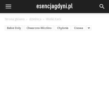
Strona główna
dzielnica
Wielki Kack
Babie Doły
Chwarzno-Wiczlino
Chylonia
Cisowa