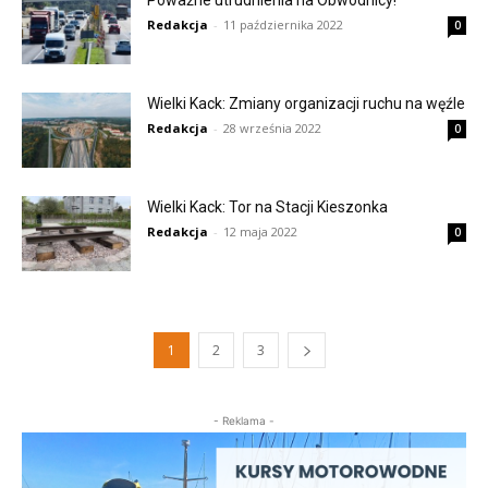
Poważne utrudnienia na Obwodnicy!
Redakcja
-
11 października 2022
0
Wielki Kack: Zmiany organizacji ruchu na węźle
Redakcja
-
28 września 2022
0
Wielki Kack: Tor na Stacji Kieszonka
Redakcja
-
12 maja 2022
0
1
2
3
- Reklama -