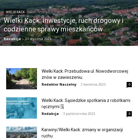
WIELKI KACK
Wielki Kack: inwestycje, ruch drogowy i
codzienne sprawy mieszkańców
Redakcja
-
21 stycznia 2026
Wielki Kack: Przebudowa ul. Nowodworcowej
znów w zawieszeniu.
Redaktor Naczelny
-
2 kwietnia 2025
0
Wielki Kack: Sąsiedzkie spotkania z robótkami
ręcznymi 🗓
Redakcja
-
3 października 2023
0
Karwiny/Wielki Kack: zmiany w organizacji
ruchu