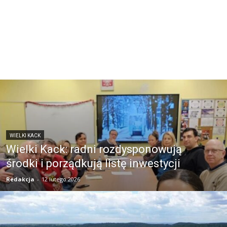
WIELKI KACK
Wielki Kack: radni rozdysponowują
środki i porządkują listę inwestycji
Redakcja
-
12 lutego 2026