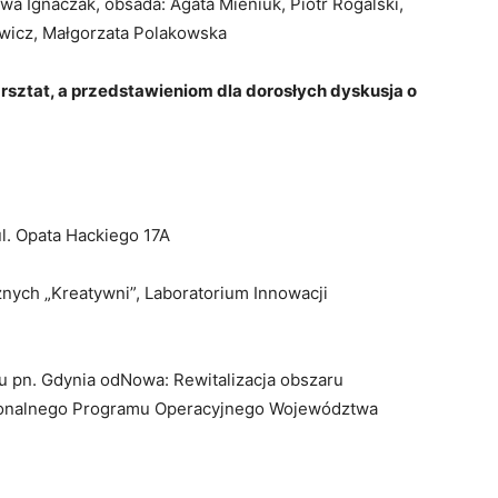
wa Ignaczak, obsada: Agata Mieniuk, Piotr Rogalski,
ewicz, Małgorzata Polakowska
rsztat, a przedstawieniom dla dorosłych dyskusja o
l. Opata Hackiego 17A
nych „Kreatywni”, Laboratorium Innowacji
u pn. Gdynia odNowa: Rewitalizacja obszaru
onalnego Programu Operacyjnego Województwa