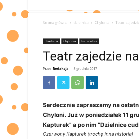
Strona główna
dzielnica
Chylonia
Teatr zajedzi
dzielnica
Chylonia
kulturalnie
Teatr zajedzie na
Przez
Redakcja
-
8 grudnia 2017
Serdecznie zapraszamy na ostatni
Chyloni. Już w poniedziałek 11 g
Kapturek” a po nim “Dzielnice cu
Czerwony Kapturek (trochę inna historia)