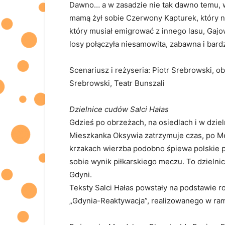
Dawno… a w zasadzie nie tak dawno temu, w 
mamą żył sobie Czerwony Kapturek, który ni
który musiał emigrować z innego lasu, Gaj
losy połączyła niesamowita, zabawna i bar
Scenariusz i reżyseria: Piotr Srebrowski, o
Srebrowski, Teatr Bunszali
Dzielnice cudów Salci Hałas
Gdzieś po obrzeżach, na osiedlach i w dzie
Mieszkanka Oksywia zatrzymuje czas, po Me
krzakach wierzba podobno śpiewa polskie p
sobie wynik piłkarskiego meczu. To dzielni
Gdyni.
Teksty Salci Hałas powstały na podstawie 
„Gdynia-Reaktywacja”, realizowanego w ram