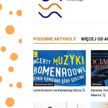
PODOBNE ARTYKUŁY
WIĘCEJ OD 
Kamienna Góra
Karwiny
Letni koncert na Kamiennej Górze 🗓
Karwiny: Fe
Miasta” 🗓