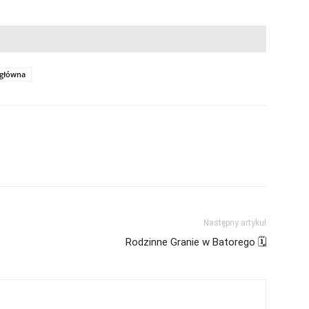
 główna
Następny artykuł
Rodzinne Granie w Batorego 🗓