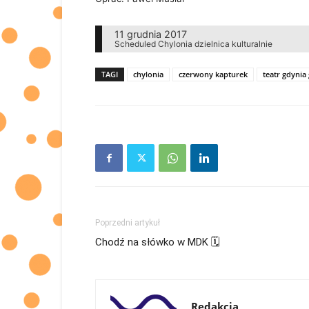
11 grudnia 2017
Scheduled
Chylonia
dzielnica
kulturalnie
TAGI
chylonia
czerwony kapturek
teatr gdynia
Poprzedni artykuł
Chodź na słówko w MDK 🗓
Redakcja