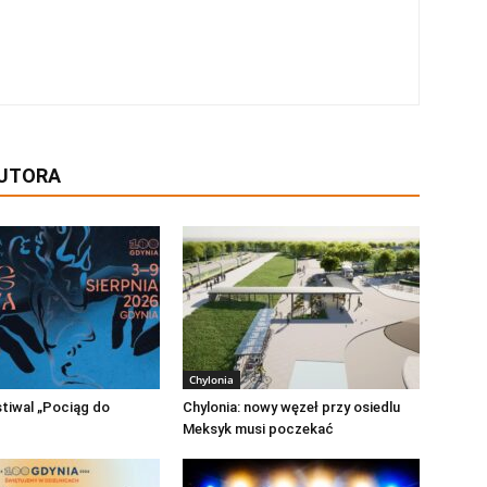
AUTORA
Chylonia
stiwal „Pociąg do
Chylonia: nowy węzeł przy osiedlu
Meksyk musi poczekać