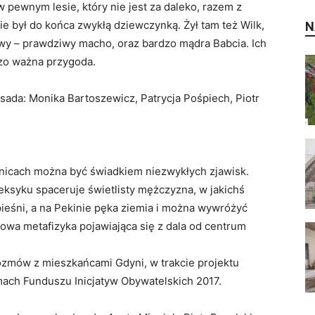
pewnym lesie, który nie jest za daleko, razem z
e był do końca zwykłą dziewczynką. Żył tam też Wilk,
N
owy – prawdziwy macho, oraz bardzo mądra Babcia. Ich
dzo ważna przygoda.
bsada: Monika Bartoszewicz, Patrycja Pośpiech, Piotr
lnicach można być świadkiem niezwykłych zjawisk.
ksyku spaceruje świetlisty mężczyzna, w jakichś
ieśni, a na Pekinie pęka ziemia i można wywróżyć
cowa metafizyka pojawiająca się z dala od centrum
rozmów z mieszkańcami Gdyni, w trakcie projektu
ach Funduszu Inicjatyw Obywatelskich 2017.