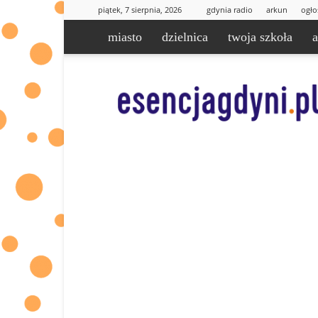
piątek, 7 sierpnia, 2026
gdynia radio
arkun
ogło
miasto
dzielnica
twoja szkoła
esencjaGdyni.pl
|
informacje
od
Was
dla
Was