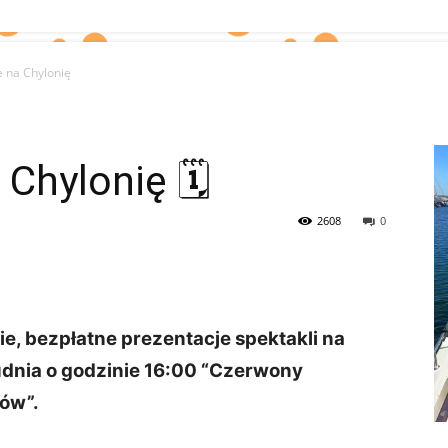
e na Chylonię
 Chylonię 🗓
2608
0
e, bezpłatne prezentacje spektakli na
rudnia o godzinie 16:00 “Czerwony
dów”.