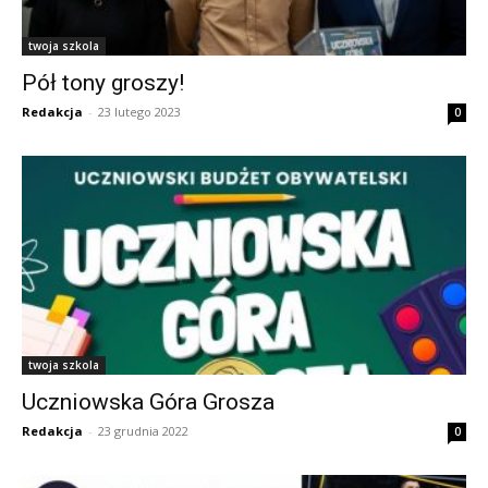
twoja szkola
Pół tony groszy!
Redakcja
-
23 lutego 2023
0
twoja szkola
Uczniowska Góra Grosza
Redakcja
-
23 grudnia 2022
0