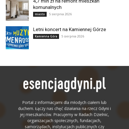
4,7 mln zł na remont mieszkań
komunalnych
5 sierpnia 2026
miasto
Letni koncert na Kamiennej Górze
5 sierpnia 2026
Kamienna Góra
Portal z informacjami dla młodych ciałem lub
duchem. Łączy nas chęć działania na rzecz Gdyni i
jej mieszkańców. Pracujemy w Radach Dzielnic,
organizacjach społecznych, fundacjach,
samorządach, instytucjach publicznych czy