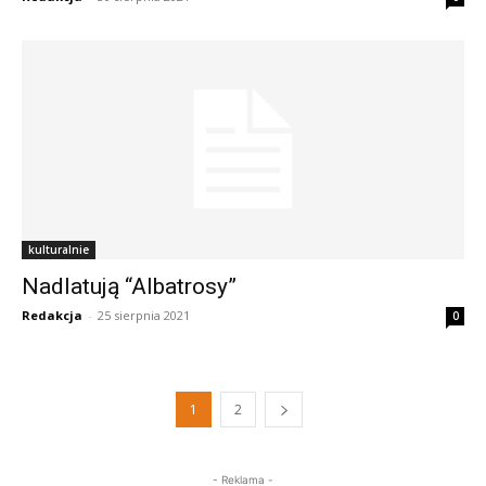
kulturalnie
Nadlatują “Albatrosy”
Redakcja
-
25 sierpnia 2021
0
1
2
- Reklama -