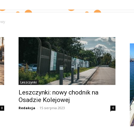
owy
Leszczynki
Leszczynki: nowy chodnik na
Osadzie Kolejowej
Redakcja
-
15 sierpnia 2023
0
0