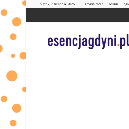
piątek, 7 sierpnia, 2026
gdynia radio
arkun
ogł
esencjaGdyni.pl
|
informacje
od
Was
dla
Was