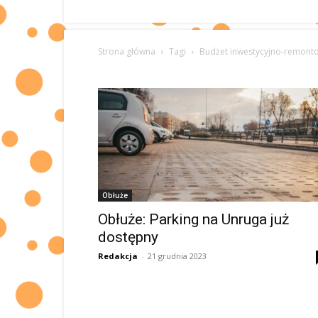
Strona główna
Tagi
Budżet inwestycyjno-remont
Obłuże
Obłuże: Parking na Unruga już
dostępny
Redakcja
-
21 grudnia 2023