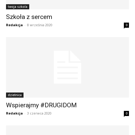
twoja szkola
Szkoła z sercem
Redakcja
-
8 września 2020
0
dzielnica
Wspierajmy #DRUGIDOM
Redakcja
-
3 czerwca 2020
0