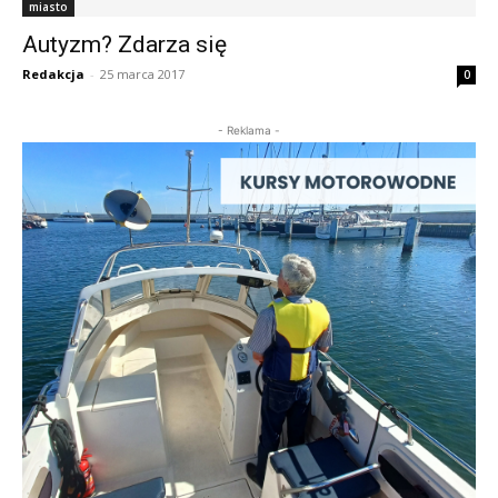
miasto
Autyzm? Zdarza się
Redakcja
-
25 marca 2017
0
- Reklama -