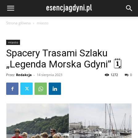
Strona główna
miasto
miasto
Spacery Trasami Szlaku
„Legenda Morska Gdyni” 🗓
Przez
Redakcja
-
14 sierpnia 2023
1272
0