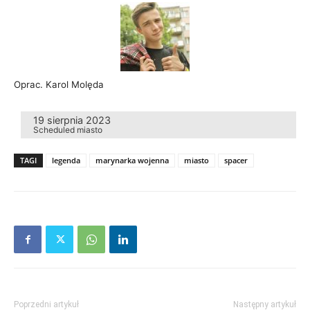
Oprac. Karol Molęda
19 sierpnia 2023
Scheduled
miasto
TAGI
legenda
marynarka wojenna
miasto
spacer
Poprzedni artykuł
Następny artykuł