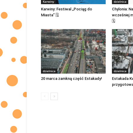
Karwiny
dzielnica
Karwiny: Festiwal „Pociąg do
Chylonia: N
Miasta” 🗓
wcześniej m
🗓
dzielnica
dzielnica
20 marca zamkną część Estakady!
Estakada Kw
przygotowa