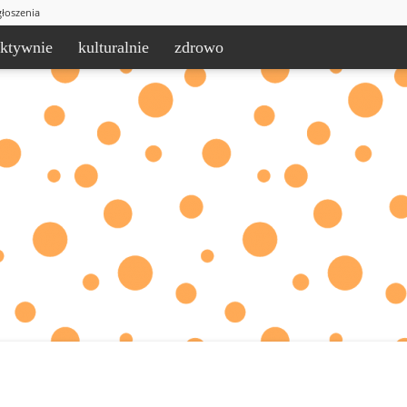
łoszenia
aktywnie
kulturalnie
zdrowo