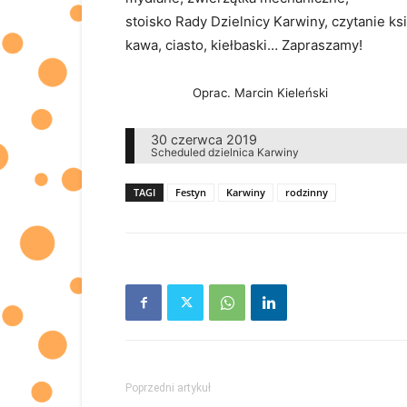
stoisko Rady Dzielnicy Karwiny, czytanie ks
kawa, ciasto, kiełbaski… Zapraszamy!
Oprac. Marcin Kieleński
30 czerwca 2019
Scheduled
dzielnica
Karwiny
TAGI
Festyn
Karwiny
rodzinny
Poprzedni artykuł