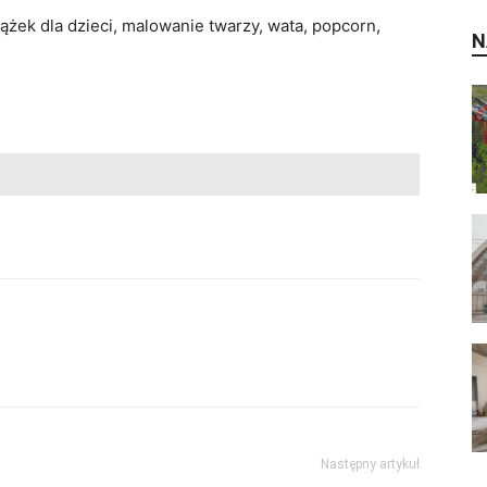
iążek dla dzieci, malowanie twarzy, wata, popcorn,
N
Następny artykuł