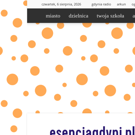
czwartek, 6 sierpnia, 2026
gdynia radio
arkun
og
miasto
dzielnica
twoja szkoła
esencjaGdyni.pl
|