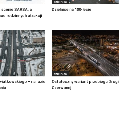
dzielnica
a scenie SARSA, a
Dzielnice na 100-lecie
oc rodzinnych atrakcji
dzielnica
iatkowskiego – na razie
Ostateczny wariant przebiegu Drogi
nia
Czerwonej