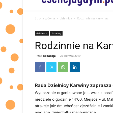
informacje
od
Was
dla
Strona główna
dzielnica
Rodzinnie na Karwinach
Was
dzielnica
Karwiny
Rodzinnie na Kar
Przez
Redakcja
-
25 czerwca 2019
Rada Dzielnicy Karwiny zaprasza 
Wydarzenie organizowane jest wraz z paraf
niedzielę o godzinie 14:00. Miejsce – ul. 
atrakcje jak: dmuchańce: zjeżdżalnie i zam
mydlane, zwierzątka mechaniczne,