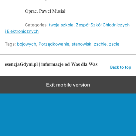
Oprac. Paweł Musiał
Categories:
twoja szkola
,
Zespół Szkół Chłodniczych
i Elektronicznych
Tags:
bojowych
,
Porządkowanie
,
stanowisk
,
zschie
,
zscie
esencjaGdyni.pl | informacje od Was dla Was
Back to top
Exit mobile version