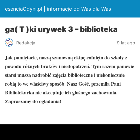
esencjaGdyni.pl | informacje od Was dla Was
ga( T )ki urywek 3 – biblioteka
Redakcja
9 lat ago
Jak pamiętacie, naszą szanowną ekipę cofnięto do szkoły z
powodu różnych braków i niedopatrzeń. Tym razem panowie
starsi muszą nadrobić zajęcia biblioteczne i niekoniecznie
robią to we właściwy sposób. Nasz Gość, przemiła Pani
Bibliotekarka nie akceptuje ich głośnego zachowania.
Zapraszamy do oglądania!