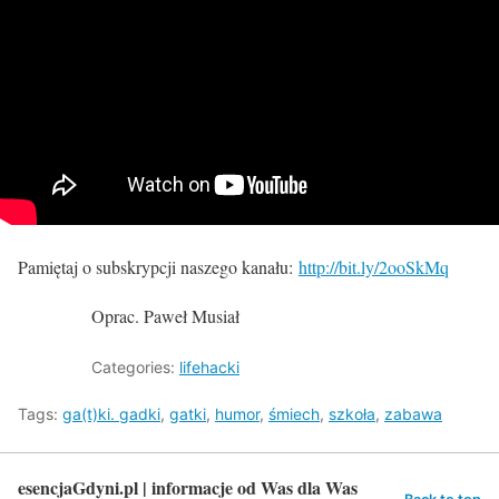
Pamiętaj o subskrypcji naszego kanału:
http://bit.ly/2ooSkMq
Oprac. Paweł Musiał
Categories:
lifehacki
Tags:
ga(t)ki. gadki
,
gatki
,
humor
,
śmiech
,
szkoła
,
zabawa
esencjaGdyni.pl | informacje od Was dla Was