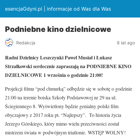
esencjaGdyni.pl | informacje od Was dla Was
Podniebne kino dzielnicowe
Redakcja
8 lat ago
Radni Dzielnicy Leszczynki Paweł Musiał i Łukasz
Strzałkowski serdecznie zapraszają na PODNIEBNE KINO
DZIELNICOWE 1 września o godzinie 21:00!
Projekcji filmu “pod chmurką” odbędzie się w sobotę o godzinie
21:00 na terenie boiska Szkoły Podstawowej nr 29 na ul.
Ściegiennego 8. Wyświetlony będzie genialny polski film
obyczajowy z 2017 roku pt. “Najlepszy”. To historia życia
Jerzego Górskiego, który mimo wielu przeciwności został
mistrzem świata w podwójnym triatlonie. WSTĘP WOLNY!