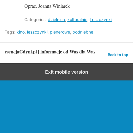
Oprac. Joanna Winiarek
Categories:
dzielnica
,
kulturalnie
,
Leszczynki
Tags:
kino
,
leszczynki
,
plenerowe
,
podniebne
esencjaGdyni.pl | informacje od Was dla Was
Back to top
Exit mobile version