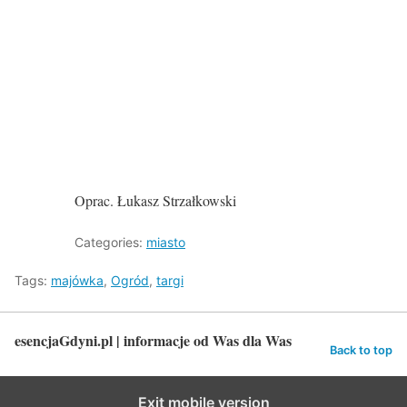
Oprac. Łukasz Strzałkowski
Categories:
miasto
Tags:
majówka
,
Ogród
,
targi
esencjaGdyni.pl | informacje od Was dla Was
Back to top
Exit mobile version