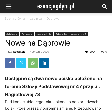
Strona główna
dzielnica
Dąbrowa
dzielnica
Dąbrowa
twoja szkola
Szkoła Podstawowa nr 47
Nowe na Dąbrowie
Przez
Redakcja
-
7 stycznia 2020
2004
0
Dostępne są dwa nowe boiska położone na
terenie Szkoły Podstawowej nr 47 przy ul.
Nagietkowej 73
Pod koniec ubiegłego roku dokonano odbioru dwóch
boisk, które przeszły ogromną zmianę. Przebudowano