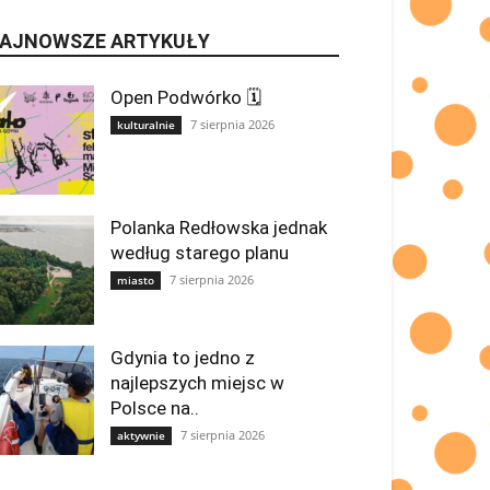
AJNOWSZE ARTYKUŁY
Open Podwórko 🗓
7 sierpnia 2026
kulturalnie
Polanka Redłowska jednak
według starego planu
7 sierpnia 2026
miasto
Gdynia to jedno z
najlepszych miejsc w
Polsce na..
7 sierpnia 2026
aktywnie