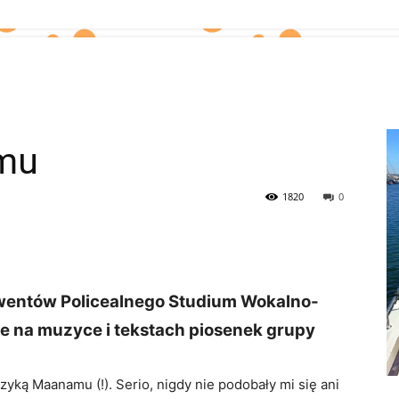
amu
1820
0
entów Policealnego Studium Wokalno-
te na muzyce i tekstach piosenek grupy
ką Maanamu (!). Serio, nigdy nie podobały mi się ani