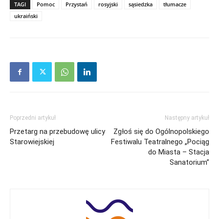
TAGI
Pomoc
Przystań
rosyjski
sąsiedzka
tłumacze
ukraiński
Poprzedni artykuł
Następny artykuł
Przetarg na przebudowę ulicy
Zgłoś się do Ogólnopolskiego
Starowiejskiej
Festiwalu Teatralnego „Pociąg
do Miasta – Stacja
Sanatorium”