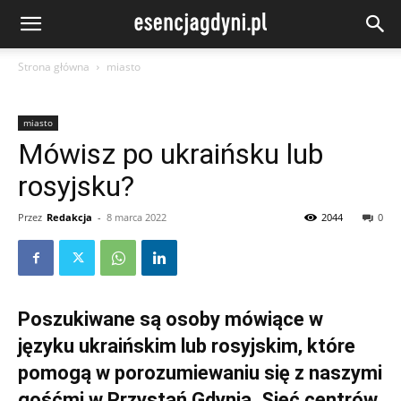
Strona główna
miasto
miasto
Mówisz po ukraińsku lub
rosyjsku?
Przez
Redakcja
-
8 marca 2022
2044
0
Poszukiwane są osoby mówiące w
języku ukraińskim lub rosyjskim, które
pomogą w porozumiewaniu się z naszymi
gośćmi w Przystań Gdynia. Sieć centrów