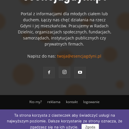
Portal z informacjami dla młodych ciałem lub
duchem. Łączy nas chęć działania na rzecz
Gdyni i jej mieszkańców. Pracujemy w Radach
Dzielnic, organizacjach społecznych, fundacjach,
samorządach, instytucjach publicznych czy
prywatnych firmach.
Napisz do nas:
twoja@esencjagdyni.pl
Kto my?
reklama
kontakt
logowanie
© ESENCJA Sp. z o.o.
Ta strona korzysta z ciasteczek aby świadczyć usługi na
najwyższym poziomie. Dalsze korzystanie ze strony oznacza, że
Go to mobile version
zgadzasz się na ich użycie.
Zgoda