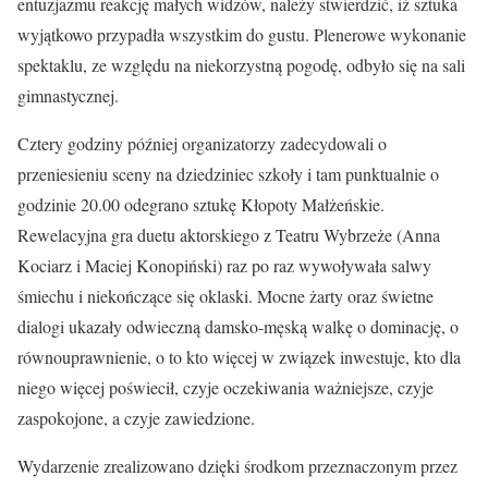
entuzjazmu reakcję małych widzów, należy stwierdzić, iż sztuka
wyjątkowo przypadła wszystkim do gustu. Plenerowe wykonanie
spektaklu, ze względu na niekorzystną pogodę, odbyło się na sali
gimnastycznej.
Cztery godziny później organizatorzy zadecydowali o
przeniesieniu sceny na dziedziniec szkoły i tam punktualnie o
godzinie 20.00 odegrano sztukę Kłopoty Małżeńskie.
Rewelacyjna gra duetu aktorskiego z Teatru Wybrzeże (Anna
Kociarz i Maciej Konopiński) raz po raz wywoływała salwy
śmiechu i niekończące się oklaski. Mocne żarty oraz świetne
dialogi ukazały odwieczną damsko-męską walkę o dominację, o
równouprawnienie, o to kto więcej w związek inwestuje, kto dla
niego więcej poświecił, czyje oczekiwania ważniejsze, czyje
zaspokojone, a czyje zawiedzione.
Wydarzenie zrealizowano dzięki środkom przeznaczonym przez