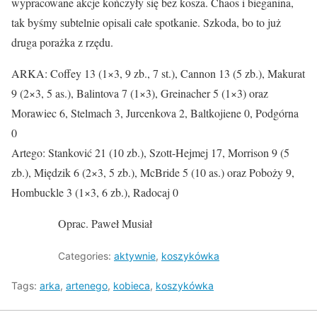
wypracowane akcje kończyły się bez kosza. Chaos i bieganina,
tak byśmy subtelnie opisali całe spotkanie. Szkoda, bo to już
druga porażka z rzędu.
ARKA: Coffey 13 (1×3, 9 zb., 7 st.), Cannon 13 (5 zb.), Makurat
9 (2×3, 5 as.), Balintova 7 (1×3), Greinacher 5 (1×3) oraz
Morawiec 6, Stelmach 3, Jurcenkova 2, Baltkojiene 0, Podgórna
0
Artego: Stanković 21 (10 zb.), Szott-Hejmej 17, Morrison 9 (5
zb.), Międzik 6 (2×3, 5 zb.), McBride 5 (10 as.) oraz Poboży 9,
Hombuckle 3 (1×3, 6 zb.), Radocaj 0
Oprac. Paweł Musiał
Categories:
aktywnie
,
koszykówka
Tags:
arka
,
artenego
,
kobieca
,
koszykówka