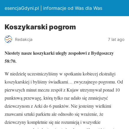
esencjaGdyni.pl | informacje od Was dla Was
Koszykarski pogrom
Redakcja
7 lat ago
Niestety nasze koszykarki uległy zespołowi z Bydgoszczy
58:70.
W niedzielę uczestniczyliśmy w spotkaniu kobiecej ekstraligi
koszykarskiej i byliśmy świadkami… zwyczajnego pogromu. Od
pierwszych minut meczu zespół z Kujaw utrzymywał ponad 10
punktową przewagę, którą tylko raz udało się zmniejszyć
dziewczynom z Arki do 6 punktów. Nie jesteśmy wielkimi
znawcami sztuki parkietu ale odnosiło się wrażenie, że
dziewczyny kompletnie się nie rozumieją i wszystkie