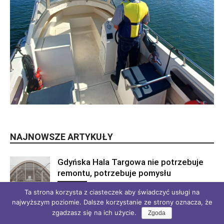
NAJNOWSZE ARTYKUŁY
Gdyńska Hala Targowa nie potrzebuje
remontu, potrzebuje pomysłu
5 sierpnia 2026
Gdyniopis
Ta strona korzysta z ciasteczek aby świadczyć usługi na
najwyższym poziomie. Dalsze korzystanie ze strony oznacza, że
4,7 mln zł na remont mieszkań
zgadzasz się na ich użycie.
Zgoda
komunalnych