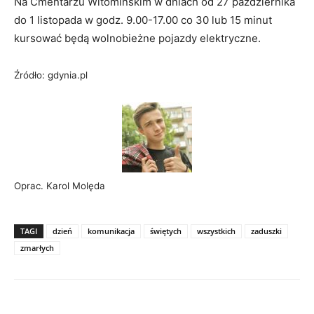
Na Cmentarzu Witomińskim w dniach od 27 października
do 1 listopada w godz. 9.00-17.00 co 30 lub 15 minut
kursować będą wolnobieżne pojazdy elektryczne.
Źródło: gdynia.pl
Oprac. Karol Molęda
TAGI
dzień
komunikacja
świętych
wszystkich
zaduszki
zmarłych