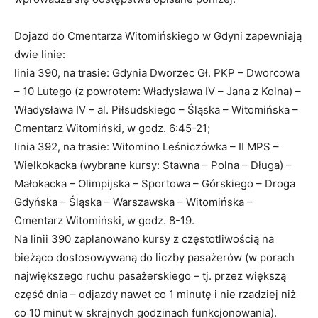
Dojazd do Cmentarza Witomińskiego w Gdyni zapewniają
dwie linie:
linia 390, na trasie: Gdynia Dworzec Gł. PKP – Dworcowa
– 10 Lutego (z powrotem: Władysława IV – Jana z Kolna) –
Władysława IV – al. Piłsudskiego – Śląska – Witomińska –
Cmentarz Witomiński, w godz. 6:45-21;
linia 392, na trasie: Witomino Leśniczówka – II MPS –
Wielkokacka (wybrane kursy: Stawna – Polna – Długa) –
Małokacka – Olimpijska – Sportowa – Górskiego – Droga
Gdyńska – Śląska – Warszawska – Witomińska –
Cmentarz Witomiński, w godz. 8-19.
Na linii 390 zaplanowano kursy z częstotliwością na
bieżąco dostosowywaną do liczby pasażerów (w porach
największego ruchu pasażerskiego – tj. przez większą
część dnia – odjazdy nawet co 1 minutę i nie rzadziej niż
co 10 minut w skrajnych godzinach funkcjonowania).