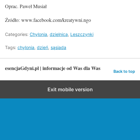
Oprac. Paweł Musiał
Źródło: www.facebook.com/kreatywni.ngo
Categories:
Chylonia
,
dzielnica
,
Leszczynki
Tags:
chylonia
,
dzień
,
sąsiada
esencjaGdyni.pl | informacje od Was dla Was
Back to top
Exit mobile version