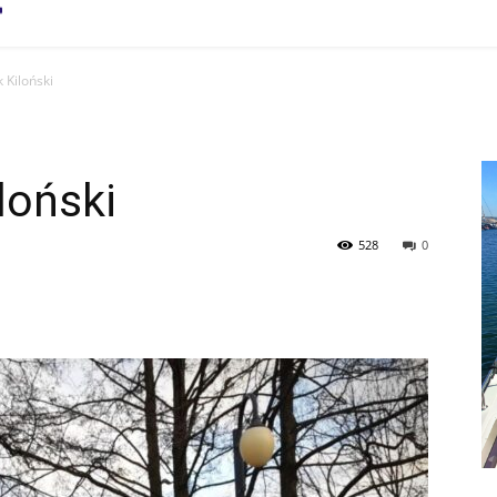
 Kiloński
loński
528
0