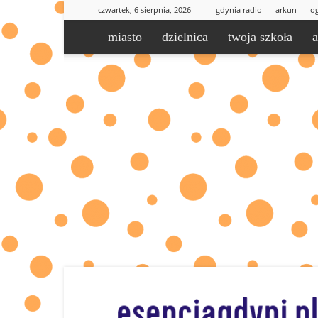
czwartek, 6 sierpnia, 2026
gdynia radio
arkun
og
miasto
dzielnica
twoja szkoła
esencjaGdyni.pl
|