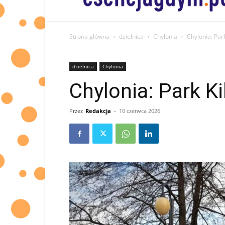
informacje
od
Was
dla
Strona główna
dzielnica
Chylonia
Chylonia: Park
Was
dzielnica
Chylonia
Chylonia: Park Ki
Przez
Redakcja
-
10 czerwca 2026