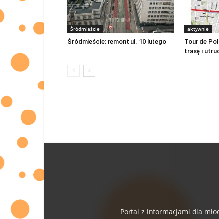
Śródmieście
aktywnie
Śródmieście: remont ul. 10 lutego
Tour de Po
trasę i utru
Portal z informacjami dla mło