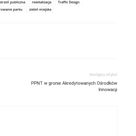
strzeń publiczna
rewitalizacja
Traffic Design
rowanie parku
zieleń miejska
Następny artykuł
PPNT w gronie Akredytowanych Ośrodków
Innowacji