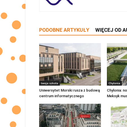
PODOBNE ARTYKUŁY
WIĘCEJ OD 
twoja szkola
Chylonia
Uniwersytet Morski rusza z budową
Chylonia: n
centrum informatycznego
Meksyk mus