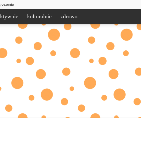
łoszenia
aktywnie
kulturalnie
zdrowo