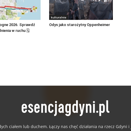
kulturalnie
logne 2026. Sprawdź
Odys jako starożytny Oppenheimer
dnienia w ruchu 🗓
dych ciałem lub duchem. Łączy nas chęć działania na rzecz Gdyni 