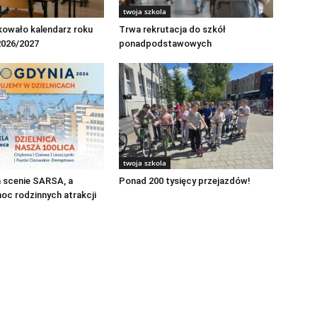
twoja szkola
kowało kalendarz roku
Trwa rekrutacja do szkół
2026/2027
ponadpodstawowych
twoja szkola
a scenie SARSA, a
Ponad 200 tysięcy przejazdów!
oc rodzinnych atrakcji