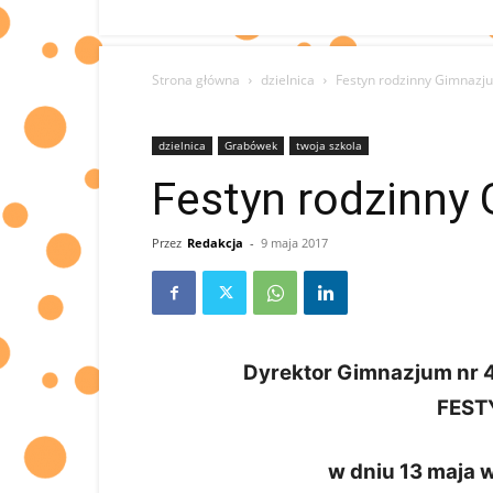
Strona główna
dzielnica
Festyn rodzinny Gimnazj
dzielnica
Grabówek
twoja szkola
Festyn rodzinny
Przez
Redakcja
-
9 maja 2017
Dyrektor Gimnazjum nr 4
FEST
w dniu 13 maja 