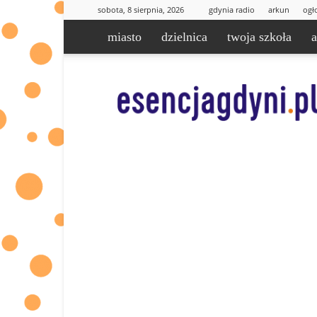
sobota, 8 sierpnia, 2026
gdynia radio
arkun
ogł
miasto
dzielnica
twoja szkoła
esencjaGdyni.pl
|
informacje
od
Was
dla
Was