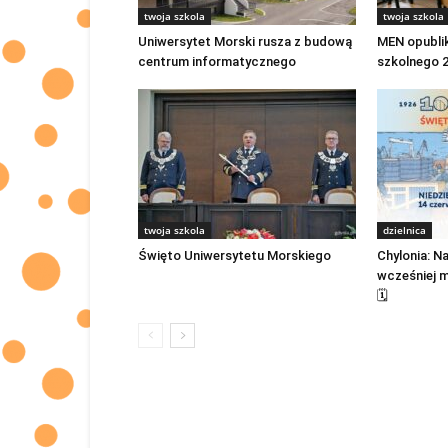
twoja szkola
twoja szkola
Uniwersytet Morski rusza z budową
MEN opubli
centrum informatycznego
szkolnego 
twoja szkola
dzielnica
Święto Uniwersytetu Morskiego
Chylonia: N
wcześniej m
🗓