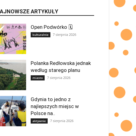
AJNOWSZE ARTYKUŁY
Open Podwórko 🗓
7 sierpnia 2026
kulturalnie
Polanka Redłowska jednak
według starego planu
7 sierpnia 2026
miasto
Gdynia to jedno z
najlepszych miejsc w
Polsce na..
7 sierpnia 2026
aktywnie