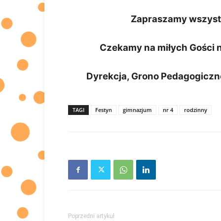
Zapraszamy wszystki
Czekamy na miłych Gości na
Dyrekcja, Grono Pedagogiczne
TAGI
Festyn
gimnazjum
nr 4
rodzinny
Poprzedni artykuł