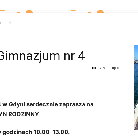
um nr 4
 Gimnazjum nr 4
1759
0
 w Gdyni serdecznie zaprasza na
YN RODZINNY
w godzinach 10.00-13.00.