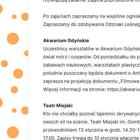
Po zajęciach zapraszamy na wspólne ognis
Zapraszamy do zdobywania Odznaki Leśne
Akwarium Gdyńskie
Uczestnicy warsztatów w Akwarium Gdyński
świat mórz i oceanów. Od poniedziałku do p
zabawach naukowych, warsztatach plastyc
południe puszczany będzie dokument o Anta
zaprasza na projekcję dokumentu „Filmowa 
Więcej informacji na stronie: https://akwari
Teatr Miejski
Kto nie chciałby poznać tajemnic skrywanyc
swoich sił na scenie. Teatr Miejski im. Gom
przewodnikiem 13 stycznia w godz. 14.30-15
17.00. Zapisy trwają do 10 stycznia włączn