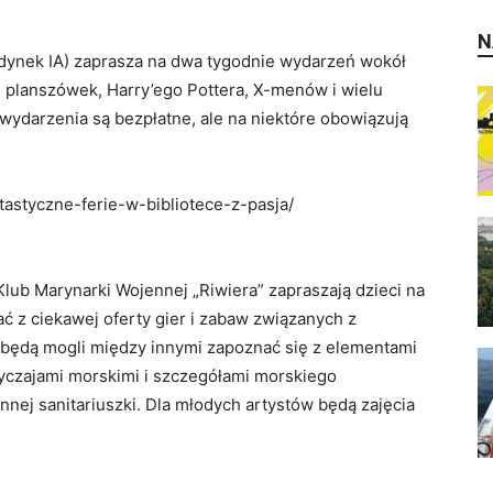
N
budynek IA) zaprasza na dwa tygodnie wydarzeń wokół
 planszówek, Harry’ego Pottera, X-menów i wielu
e wydarzenia są bezpłatne, ale na niektóre obowiązują
ntastyczne-ferie-w-bibliotece-z-pasja/
ub Marynarki Wojennej „Riwiera” zapraszają dzieci na
ć z ciekawej oferty gier i zabaw związanych z
 będą mogli między innymi zapoznać się z elementami
zwyczajami morskimi i szczegółami morskiego
ennej sanitariuszki. Dla młodych artystów będą zajęcia