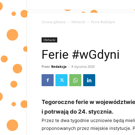
Strona główna
lifehacki
Ferie #wGdyni
lifehacki
Ferie #wGdyni
Przez
Redakcja
-
8 stycznia 2020
Tegoroczne ferie w województwie 
i potrwają do 24. stycznia.
Przez te dwa tygodnie uczniowie będą mieli
proponowanych przez miejskie instytucje. P