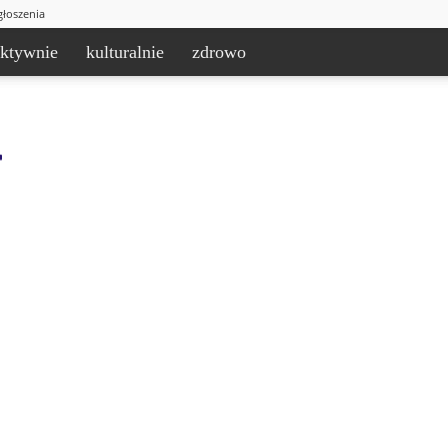
głoszenia
aktywnie
kulturalnie
zdrowo