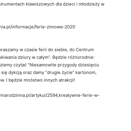
strumentach klawiszowych dla dzieci i młodzieży w
ynia.pl/informacje/ferie-zimowe-2020
praszamy w czasie ferii do siebie, do Centrum
ukiwania dziury w całym”. Będzie różnorodnie:
będziemy czytać “Niesamowite przygody dziesięciu
 się dykcją oraz damy “drugie życie” kartonom,
. I będzie mnóstwo innych atrakcji!
dyniarodzinna.pl/artykul/2594,kreatywne-ferie-w-