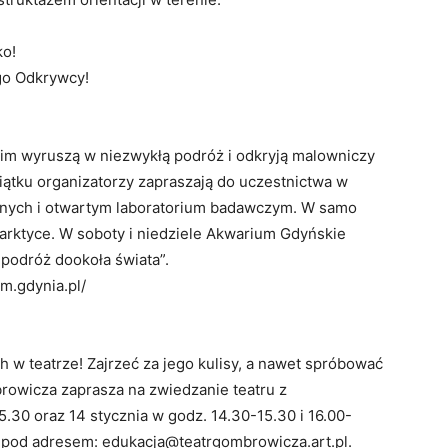
ko!
go Odkrywcy!
m wyruszą w niezwykłą podróż i odkryją malowniczy
iątku organizatorzy zapraszają do uczestnictwa w
znych i otwartym laboratorium badawczym. W samo
rktyce. W soboty i niedziele Akwarium Gdyńskie
podróż dookoła świata”.
um.gdynia.pl/
h w teatrze! Zajrzeć za jego kulisy, a nawet spróbować
browicza zaprasza na zwiedzanie teatru z
.30 oraz 14 stycznia w godz. 14.30-15.30 i 16.00-
ie pod adresem: edukacja@teatrgombrowicza.art.pl.