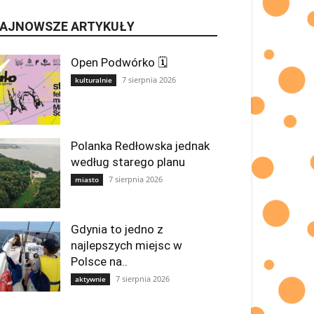
AJNOWSZE ARTYKUŁY
Open Podwórko 🗓
7 sierpnia 2026
kulturalnie
Polanka Redłowska jednak
według starego planu
7 sierpnia 2026
miasto
Gdynia to jedno z
najlepszych miejsc w
Polsce na..
7 sierpnia 2026
aktywnie