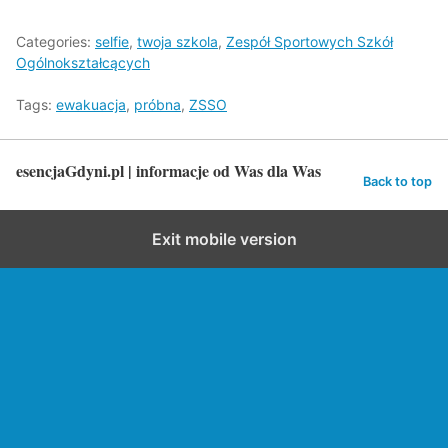
Categories:
selfie
,
twoja szkola
,
Zespół Sportowych Szkół
Ogólnokształcących
Tags:
ewakuacja
,
próbna
,
ZSSO
esencjaGdyni.pl | informacje od Was dla Was
Back to top
Exit mobile version