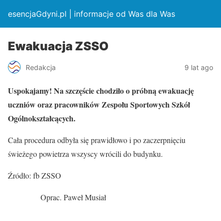
esencjaGdyni.pl | informacje od Was dla Was
Ewakuacja ZSSO
Redakcja
9 lat ago
Uspokajamy! Na szczęście chodziło o próbną ewakuację
uczniów oraz pracowników Zespołu Sportowych Szkół
Ogólnokształcących.
Cała procedura odbyła się prawidłowo i po zaczerpnięciu
świeżego powietrza wszyscy wrócili do budynku.
Źródło: fb ZSSO
Oprac. Paweł Musiał