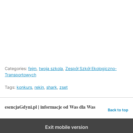
Categories:
fejm
,
twoja szkola
,
Zespół Szkół Ekologiczno-
Transportowych
Tags:
konkurs
,
rekin
,
shark
,
zset
esencjaGdyni.pl | informacje od Was dla Was
Back to top
Exit mobile version