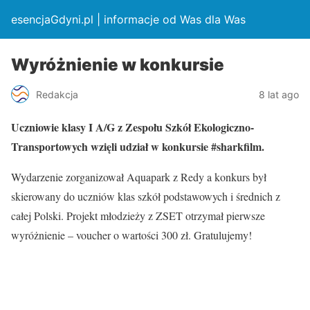
esencjaGdyni.pl | informacje od Was dla Was
Wyróżnienie w konkursie
Redakcja
8 lat ago
Uczniowie klasy I A/G z Zespołu Szkół Ekologiczno-
Transportowych wzięli udział w konkursie #sharkfilm.
Wydarzenie zorganizował Aquapark z Redy a konkurs był
skierowany do uczniów klas szkół podstawowych i średnich z
całej Polski. Projekt młodzieży z ZSET otrzymał pierwsze
wyróżnienie – voucher o wartości 300 zł. Gratulujemy!