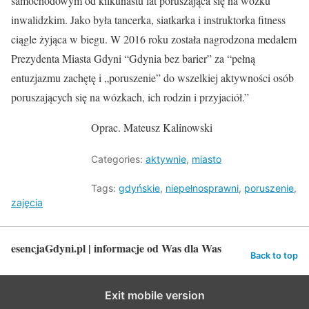
samochodowym od kilkunastu lat poruszająca się na wózku
inwalidzkim. Jako była tancerka, siatkarka i instruktorka fitness
ciągle żyjąca w biegu. W 2016 roku została nagrodzona medalem
Prezydenta Miasta Gdyni “Gdynia bez barier” za “pełną
entuzjazmu zachętę i „poruszenie” do wszelkiej aktywności osób
poruszających się na wózkach, ich rodzin i przyjaciół.”
Oprac. Mateusz Kalinowski
Categories:
aktywnie
,
miasto
Tags:
gdyńskie
,
niepełnosprawni
,
poruszenie
,
zajęcia
esencjaGdyni.pl | informacje od Was dla Was
Back to top
Exit mobile version