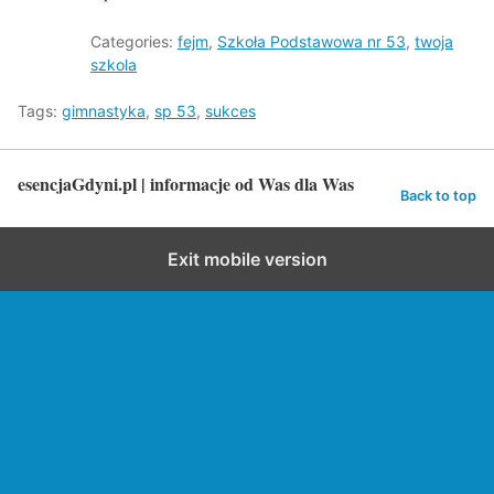
Categories:
fejm
,
Szkoła Podstawowa nr 53
,
twoja
szkola
Tags:
gimnastyka
,
sp 53
,
sukces
esencjaGdyni.pl | informacje od Was dla Was
Back to top
Exit mobile version