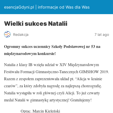
esencjaGdyni.pl | informacje od Was dla Was
Wielki sukces Natalii
Redakcja
7 lat ago
Ogromny sukces uczennicy Szkoły Podstawowej nr 53 na
międzynarodowym konkursie!
Natalia z klasy IB wzięła udział w XIV Międzynarodowym
Festiwalu Formacji Gimnastyczno-Tanecznych GIMSHOW 2019.
Razem z zespołem zaprezentowała układ pt. “Alicja w krainie
czarów”, za który zdobyła nagrodę za najlepszą choreografię.
Natalia wystąpiła w roli głównej czyli Alicji. To już czwarty
medal Natalii w gimnastykę artystycznej! Gratulujemy!
Oprac. Marcin Kieleński