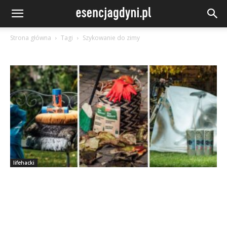
Strona główna
Tagi
Szykowanie do zimy
lifehacki