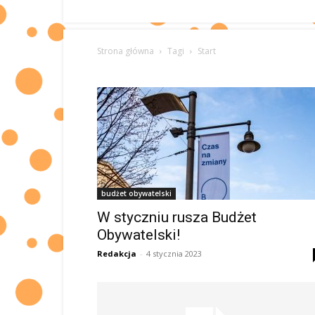
Strona główna
Tagi
Start
budżet obywatelski
W styczniu rusza Budżet
Obywatelski!
Redakcja
-
4 stycznia 2023