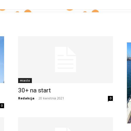
miasto
30+ na start
Redakcja
-
20 kwietnia 2021
0
0