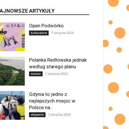
AJNOWSZE ARTYKUŁY
Open Podwórko
7 sierpnia 2026
kulturalnie
Polanka Redłowska jednak
według starego planu
7 sierpnia 2026
miasto
Gdynia to jedno z
najlepszych miejsc w
Polsce na..
7 sierpnia 2026
aktywnie