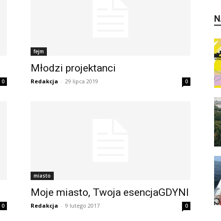
N
fejm
Młodzi projektanci
Redakcja
-
29 lipca 2019
0
0
miasto
Moje miasto, Twoja esencjaGDYNI
Redakcja
-
9 lutego 2017
0
0