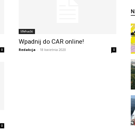
N
lifehacki
Wpadnij do CAR online!
Redakcja
-
18 kwietnia 2020
0
0
0