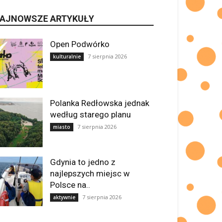
AJNOWSZE ARTYKUŁY
Open Podwórko
7 sierpnia 2026
kulturalnie
Polanka Redłowska jednak
według starego planu
7 sierpnia 2026
miasto
Gdynia to jedno z
najlepszych miejsc w
Polsce na..
7 sierpnia 2026
aktywnie