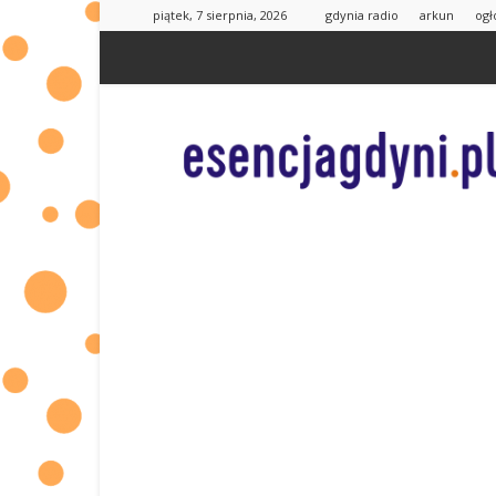
piątek, 7 sierpnia, 2026
gdynia radio
arkun
ogł
esencjaGdyni.pl
|
informacje
od
Was
dla
Was