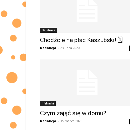
dzielnica
Chodźcie na plac Kaszubski! 🗓
Redakcja
-
23 lipca 2020
lifehacki
Czym zająć się w domu?
Redakcja
-
15 marca 2020