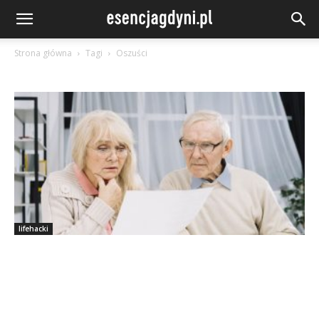
Strona główna
Tagi
Oszuści
lifehacki