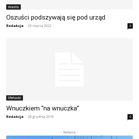
miasto
Oszuści podszywają się pod urząd
Redakcja
-
29 marca 2022
0
lifehacki
Wnuczkiem “na wnuczka”
Redakcja
-
28 grudnia 2019
0
- Reklama -