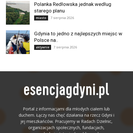
Polanka Redłowska jednak według
starego planu
7 sierpnia 2026
miasto
Gdynia to jedno z najlepszych miejsc w
Polsce na..
7 sierpnia 2026
aktywnie
Portal z informacjami dla młodych ciałem lub
duchem. Łączy nas chęć działania na rzecz Gdyni i
jej mieszkańców. Pracujemy w Radach Dzielnic,
organizacjach społecznych, fundacjach,