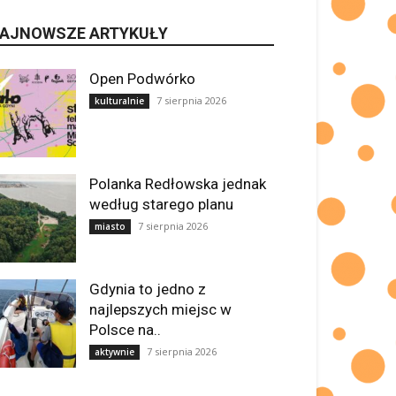
AJNOWSZE ARTYKUŁY
Open Podwórko
7 sierpnia 2026
kulturalnie
Polanka Redłowska jednak
według starego planu
7 sierpnia 2026
miasto
Gdynia to jedno z
najlepszych miejsc w
Polsce na..
7 sierpnia 2026
aktywnie