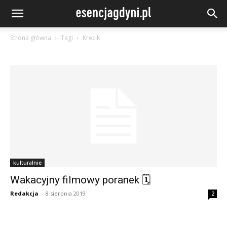
Strona główna
Tagi
Krecik
kulturalnie
Wakacyjny filmowy poranek 🗓
Redakcja
-
8 sierpnia 2019
2