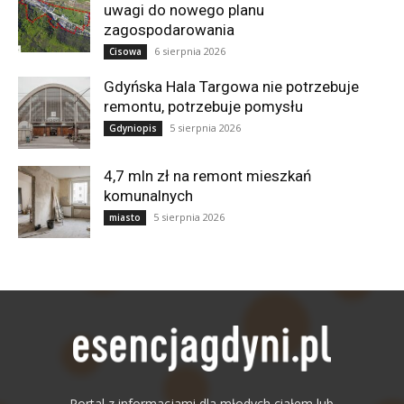
uwagi do nowego planu
zagospodarowania
6 sierpnia 2026
Cisowa
Gdyńska Hala Targowa nie potrzebuje
remontu, potrzebuje pomysłu
5 sierpnia 2026
Gdyniopis
4,7 mln zł na remont mieszkań
komunalnych
5 sierpnia 2026
miasto
Portal z informacjami dla młodych ciałem lub