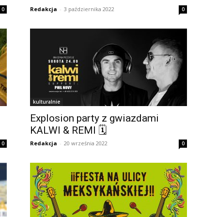
Redakcja
-
3 października 2022
0
0
kulturalnie
Explosion party z gwiazdami
KALWI & REMI 🗓
Redakcja
-
20 września 2022
0
0