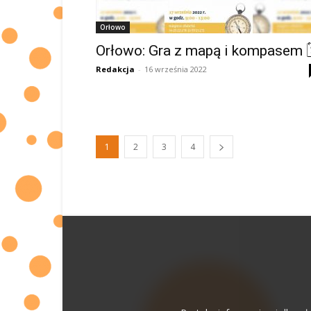
Orłowo
Orłowo: Gra z mapą i kompasem 
Redakcja
-
16 września 2022
1
2
3
4