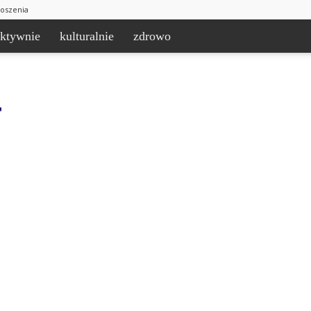
łoszenia
aktywnie
kulturalnie
zdrowo