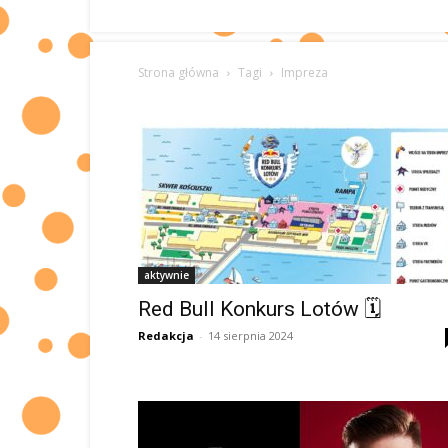
Strona główna
Tagi
Impreza
aktywnie
Red Bull Konkurs Lotów 🗓
Redakcja
-
14 sierpnia 2024