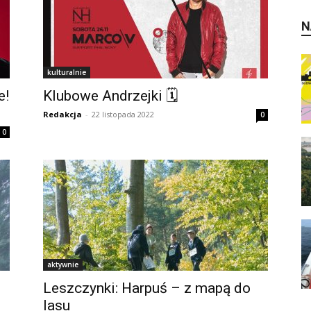
N
kulturalnie
e!
Klubowe Andrzejki 🗓
Redakcja
-
22 listopada 2022
0
0
aktywnie
Leszczynki: Harpuś – z mapą do
lasu