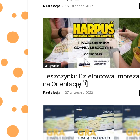
Redakcja
-
15 listopada 2022
aktywnie
Leszczynki: Dzielnicowa Impreza
na Orientację 🗓
Redakcja
-
27 września 2022