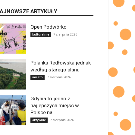
AJNOWSZE ARTYKUŁY
Open Podwórko
7 sierpnia 2026
kulturalnie
Polanka Redłowska jednak
według starego planu
7 sierpnia 2026
miasto
Gdynia to jedno z
najlepszych miejsc w
Polsce na..
7 sierpnia 2026
aktywnie