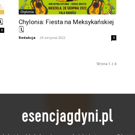
Chylonia

Chylonia: Fiesta na Meksykańskiej
🗓
0
Redakcja
-
24 sierpnia 2022
0
Strona 1 z 4