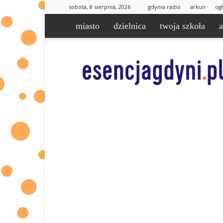
sobota, 8 sierpnia, 2026
gdynia radio
arkun
og
miasto
dzielnica
twoja szkoła
esencjaGdyni.pl
|
informacje
od
Was
dla
Was